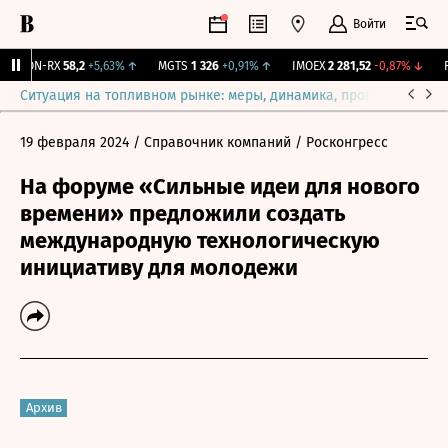
Войти
VEON-RX
58,2
+5,63%
↑
MGTS
1 326
+0,91%
↑
IMOEX
2 281,52
-0,87%
↓
RT
Ситуация на топливном рынке: меры, динамика, прогнозы
Выб
19 февраля 2024
/ Справочник компаний
/ Росконгресс
На форуме «Сильные идеи для нового
времени» предложили создать
международную технологическую
инициативу для молодежи
Архив