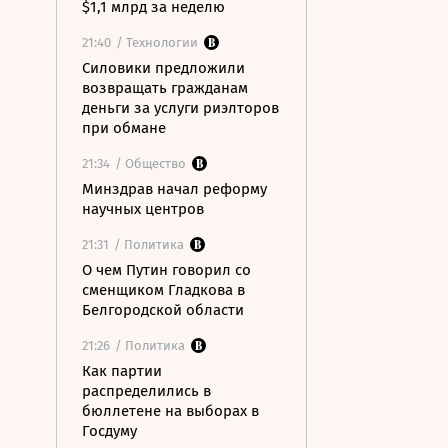
$1,1 млрд за неделю
21:40
/ Технологии
Силовики предложили
возвращать гражданам
деньги за услуги риэлторов
при обмане
21:34
/ Общество
Минздрав начал реформу
научных центров
21:31
/ Политика
О чем Путин говорил со
сменщиком Гладкова в
Белгородской области
21:26
/ Политика
Как партии
распределились в
бюллетене на выборах в
Госдуму