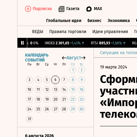
Подписка
Газета
MAX
Глобальные идеи
Бизнес
Экономика
ВЕДЫ
Правила торговли
Идеи управления
Г
Глобальные идеи
Бизнес
Экономик
CNY Бирж.
0
0%
IMOEX
2 301,65
+1,43%
↑
RTSI
895,93
+1,68%
↑
RGBI
1
Ситуация на топл
КАЛЕНДАРЬ
Август
СОБЫТИЙ
Пн
Вт
Ср
Чт
Пт
Сб
Вс
19 марта 2024
1
2
Сформи
3
4
5
6
7
8
9
участн
10
11
12
13
14
15
16
«Импор
17
18
19
20
21
22
23
24
25
26
27
28
29
30
телек
31
6 августа 2026