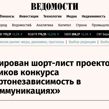
Финансы
Инвестиции
Технологии
Медиа
Недвижимость
ород
Ведомости&
Аналитика
Капитал
Страна
Промышле
а
Финансы
Инвестиции
Технологии
Медиа
Недвижимос
15,37
+0,2%
↑
RGBITR
776,55
+0,22%
↑
SBER
288,27
+0,2%
↑
CNY Бирж.
0
ивном рынке: меры, динамика, прогнозы
Выбор редакции
Выбо
рован шорт-лист проекто
иков конкурса
тонезависимость в
оммуникациях»