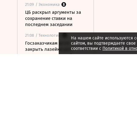
21:09
/ Экономика
ЦБ раскрыл аргументы за
сохранение ставки на
последнем заседании
21:08
/ Технологии
На нашем сайте используются c
Госзаказчикам хотят
сайтом, вы подтверждаете свое
соответствии с
Политикой в отн
закрыть лазейки для
закупок иностранной
электроники
21:07
/ Недвижимость
В Московском регионе
растет число доступных для
аренды элитных коттеджей
21:06
/ Медиа
Книжная сеть
«Республика» сменила
владельцев
21:05
/ Недвижимость