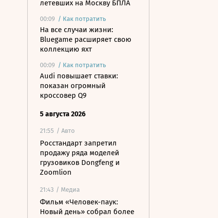
летевших на Москву БПЛА
00:09
/
Как потратить
На все случаи жизни:
Bluegame расширяет свою
коллекцию яхт
00:09
/
Как потратить
Audi повышает ставки:
показан огромный
кроссовер Q9
5 августа 2026
21:55
/ Авто
Росстандарт запретил
продажу ряда моделей
грузовиков Dongfeng и
Zoomlion
21:43
/ Медиа
Фильм «Человек-паук:
Новый день» собрал более