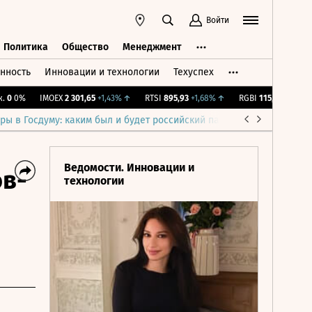
Войти
Политика
Общество
Менеджмент
нность
Инновации и технологии
Техуспех
ть
Политика
Общество
Менеджмент
0%
IMOEX
2 301,65
+1,43%
↑
RTSI
895,93
+1,68%
↑
RGBI
115,37
+0,2%
↑
ры в Госдуму: каким был и будет российский парламент
Война н
Ведомости. Инновации и
в-
технологии