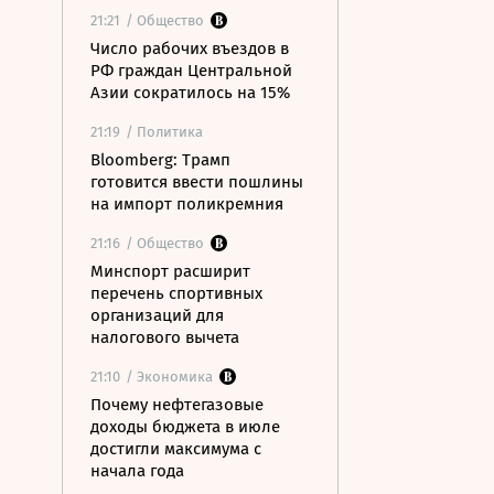
21:21
/ Общество
Число рабочих въездов в
РФ граждан Центральной
Азии сократилось на 15%
21:19
/ Политика
Bloomberg: Трамп
готовится ввести пошлины
на импорт поликремния
21:16
/ Общество
Минспорт расширит
перечень спортивных
организаций для
налогового вычета
21:10
/ Экономика
Почему нефтегазовые
доходы бюджета в июле
достигли максимума с
начала года