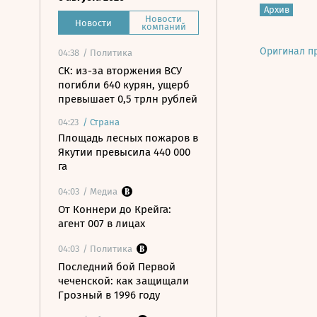
Архив
Новости
Новости
компаний
Оригинал п
04:38
/ Политика
СК: из-за вторжения ВСУ
погибли 640 курян, ущерб
превышает 0,5 трлн рублей
04:23
/
Страна
Площадь лесных пожаров в
Якутии превысила 440 000
га
04:03
/ Медиа
От Коннери до Крейга:
агент 007 в лицах
04:03
/ Политика
Последний бой Первой
чеченской: как защищали
Грозный в 1996 году