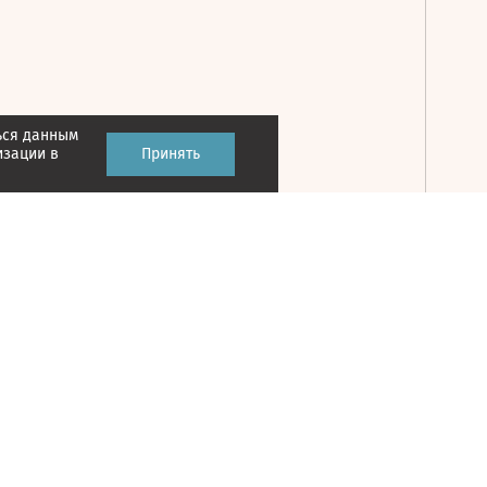
ься данным
Принять
изации в