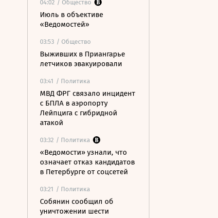
04:02
/ Общество
Июль в объективе
«Ведомостей»
03:53
/ Общество
Выживших в Приангарье
летчиков эвакуировали
03:41
/ Политика
МВД ФРГ связало инцидент
с БПЛА в аэропорту
Лейпцига с гибридной
атакой
03:32
/ Политика
«Ведомости» узнали, что
означает отказ кандидатов
в Петербурге от соцсетей
03:21
/ Политика
Собянин сообщил об
уничтожении шести