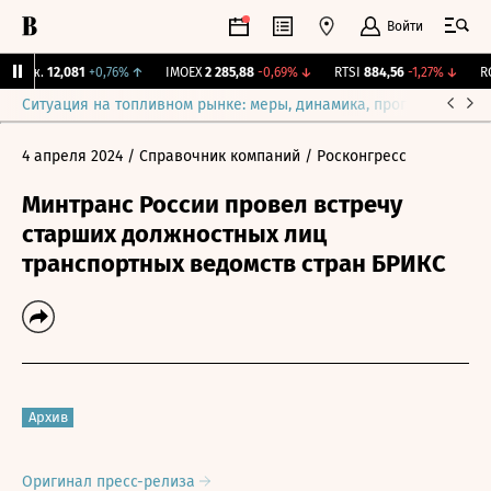
Войти
Бирж.
12,081
+0,76%
↑
IMOEX
2 285,88
-0,69%
↓
RTSI
884,56
-1,27%
↓
RG
Ситуация на топливном рынке: меры, динамика, прогнозы
Выб
4 апреля 2024
/ Справочник компаний
/ Росконгресс
Минтранс России провел встречу
старших должностных лиц
транспортных ведомств стран БРИКС
Архив
Оригинал пресс-релиза