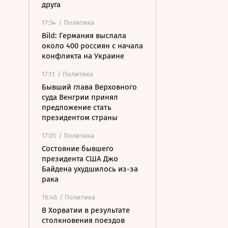
друга
17:34
/ Политика
Bild: Германия выслала
около 400 россиян с начала
конфликта на Украине
17:11
/ Политика
Бывший глава Верховного
суда Венгрии принял
предложение стать
президентом страны
17:01
/ Политика
Состояние бывшего
президента США Джо
Байдена ухудшилось из-за
рака
16:46
/ Политика
В Хорватии в результате
столкновения поездов