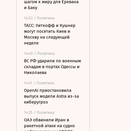
шагом к миру для Еревана
и Баку
14:53
/ Политика
ТАСС: Уиткофф и Кушнер
могут посетить Киев и
Москву на следующей
неделе
14:49
/ Политика
ВС РФ ударили по военным
складам в портах Одессы и
Николаева
14:41
/ Политика
OpenAI приостановила
выпуск модели Astra из-за
киберугроз
14:25
/ Политика
ОАЭ обвинили Иран в
ракетной атаке на судно