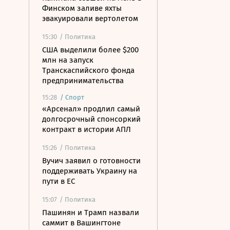
Финском заливе яхты
эвакуировали вертолетом
15:30
/ Политика
США выделили более $200
млн на запуск
Транскаспийского фонда
предпринимательства
15:28
/
Спорт
«Арсенал» продлил самый
долгосрочный спонсоркий
контракт в истории АПЛ
15:26
/ Политика
Вучич заявил о готовности
поддерживать Украину на
пути в ЕС
15:07
/ Политика
Пашинян и Трамп назвали
саммит в Вашингтоне