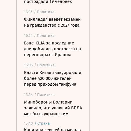
пострадали 19 человек
16:35
/ Политика
Финляндия введет экзамен
на гражданство с 2027 года
16:24
/ Политика
Вэнс: США за последние
дни добились прогресса на
переговорах с Ираном
16:06
/ Политика
Власти Китая эвакуировали
более 420 000 жителей
перед приходом тайфуна
15:54
/ Политика
Минобороны Болгарии
заявило, что упавший БПЛА
мог быть украинским
15:40
/
Страна
Капитана севшей на мель в