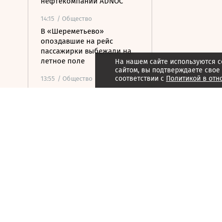
нефтекомпании ADNOC
14:15
/ Общество
В «Шереметьево»
опоздавшие на рейс
пассажирки выбежали на
летное поле
На нашем сайте используются c
сайтом, вы подтверждаете свое
соответствии с
Политикой в отн
13:55
/ Общество
В Норильске грузовой
Boeing выкатился за
пределы взлетно-
посадочной полосы
13:48
/ Политика
WAM: ракета атаковала
судно нефтяной
госкомпании ОАЭ в
Ормузском проливе
13:42
/ Экономика
Собянин: модернизация
метро развивает