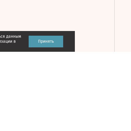
ься данным
Принять
изации в