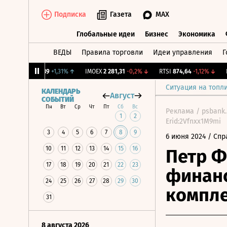
Подписка
Газета
MAX
Глобальные идеи
Бизнес
Экономика
ВЕДЫ
Правила торговли
Идеи управления
Г
Глобальные идеи
Бизнес
Экономик
Y Бирж.
12,239
+1,31%
↑
IMOEX
2 281,31
-0,2%
↓
RTSI
874,64
-1,12%
↓
RGB
Ситуация на топл
КАЛЕНДАРЬ
Август
СОБЫТИЙ
Пн
Вт
Ср
Чт
Пт
Сб
Вс
Реклама / psbank.
1
2
Erid:2Vfnxx1M9mi
3
4
5
6
7
8
9
6 июня 2024
/ Спр
10
11
12
13
14
15
16
Петр Ф
17
18
19
20
21
22
23
финанс
24
25
26
27
28
29
30
компл
31
8 августа 2026