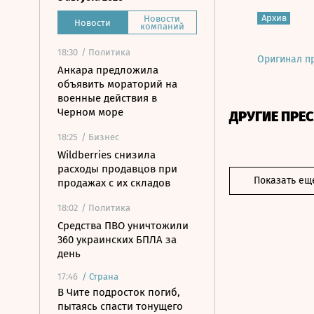
Архив
Новости
Новости
компаний
18:30
/ Политика
Оригинал п
Анкара предложила
объявить мораторий на
военные действия в
Черном море
ДРУГИЕ ПРЕ
18:25
/ Бизнес
Wildberries снизила
расходы продавцов при
Показать ещ
продажах с их складов
18:02
/ Политика
Средства ПВО уничтожили
360 украинских БПЛА за
день
17:46
/
Страна
В Чите подросток погиб,
пытаясь спасти тонущего