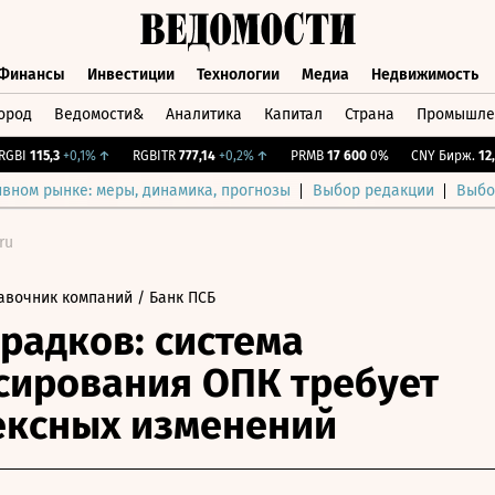
Финансы
Инвестиции
Технологии
Медиа
Недвижимость
ород
Ведомости&
Аналитика
Капитал
Страна
Промышле
а
Финансы
Инвестиции
Технологии
Медиа
Недвижимос
I
115,3
+0,1%
↑
RGBITR
777,14
+0,2%
↑
PRMB
17 600
0%
CNY Бирж.
12,239
ивном рынке: меры, динамика, прогнозы
Выбор редакции
Выбо
ru
авочник компаний
/ Банк ПСБ
радков: система
ирования ОПК требует
ексных изменений