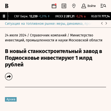
Войти
,1%
↑
CNY Бирж.
12,239
+1,31%
↑
IMOEX
2 281,31
-0,2%
↓
RGBITR
777,14
+
Ситуация на топливном рынке: меры, динамика, прогнозы
Выб
24 июля 2024
/ Справочник компаний
/ Министерство
инвестиций, промышленности и науки Московской области
В новый станкостроительный завод в
Подмосковье инвестируют 1 млрд
рублей
Архив