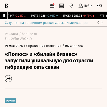
Войти
BISVP
9,7
-0,21%
↓
MGTS
1 326
+0,91%
↑
IMOEX
2 283,78
-0,78%
↓
RTSI
88
Ситуация на топливном рынке: меры, динамика, прогнозы
Выб
Реклама / beeline.ru
Erid:2VfnxyWQKbY
19 мая 2026
/ Справочник компаний
/ ВымпелКом
«Полюс» и «билайн бизнес»
запустили уникальную для отрасли
гибридную сеть связи
Архив