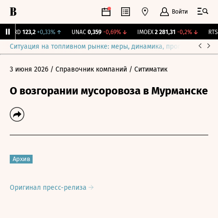
Войти
ABRD
123,2
+0,33%
↑
UNAC
0,359
-0,69%
↓
IMOEX
2 281,31
-0,2%
↓
RTSI
Ситуация на топливном рынке: меры, динамика, прогнозы
Выб
3 июня 2026
/ Справочник компаний
/ Ситиматик
О возгорании мусоровоза в Мурманске
Архив
Оригинал пресс-релиза