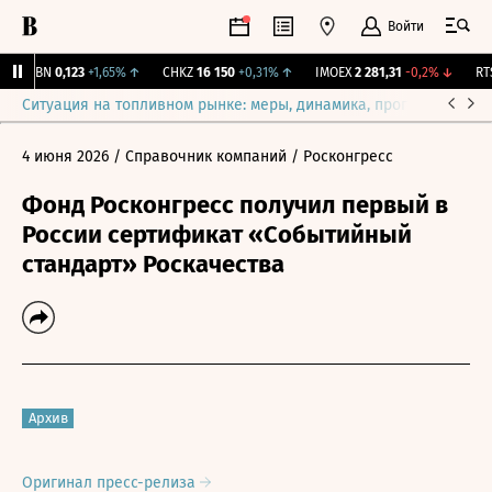
Войти
USBN
0,123
+1,65%
↑
CHKZ
16 150
+0,31%
↑
IMOEX
2 281,31
-0,2%
↓
RTSI
Ситуация на топливном рынке: меры, динамика, прогнозы
Выб
4 июня 2026
/ Справочник компаний
/ Росконгресс
Фонд Росконгресс получил первый в
России сертификат «Событийный
стандарт» Роскачества
Архив
Оригинал пресс-релиза