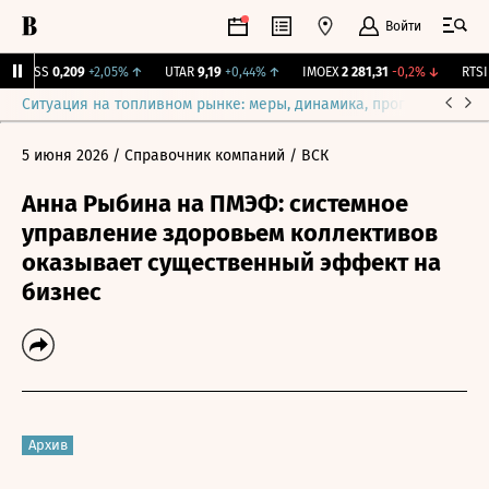
Войти
RGSS
0,209
+2,05%
↑
UTAR
9,19
+0,44%
↑
IMOEX
2 281,31
-0,2%
↓
RTSI
8
Ситуация на топливном рынке: меры, динамика, прогнозы
Выб
5 июня 2026
/ Справочник компаний
/ ВСК
Анна Рыбина на ПМЭФ: системное
управление здоровьем коллективов
оказывает существенный эффект на
бизнес
Архив