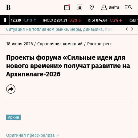
Войти
ирж.
12,239
+1,31%
↑
IMOEX
2 281,31
-0,2%
↓
RTSI
874,64
-1,12%
↓
RGBI
11
Ситуация на топливном рынке: меры, динамика, прогнозы
Выб
18 июня 2026
/ Справочник компаний
/ Росконгресс
Проекты форума «Сильные идеи для
нового времени» получат развитие на
Архипелаге-2026
Архив
Оригинал пресс-релиза