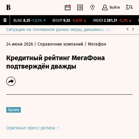
Войти
↑
BLNG
8,35
+1,83%
↑
BISVP
9,52
-0,63%
↓
IMOEX
2 281,31
-0,2%
↓
RT
Ситуация на топливном рынке: меры, динамика, прогнозы
Выб
24 июня 2026
/ Справочник компаний
/ Мегафон
Кредитный рейтинг МегаФона
подтверждён дважды
Архив
Оригинал пресс-релиза