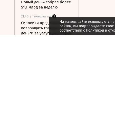
Новый день» собрал более
$1,1 млрд за неделю
21:40
/ Технологии
На нашем сайте используются c
Силовики предложили
сайтом, вы подтверждаете свое
возвращать гражданам
соответствии с
Политикой в отн
деньги за услуги риэлторов
при обмане
21:34
/ Общество
Минздрав начал реформу
научных центров
21:31
/ Политика
О чем Путин говорил со
сменщиком Гладкова в
Белгородской области
21:26
/ Политика
Как партии
распределились в
бюллетене на выборах в