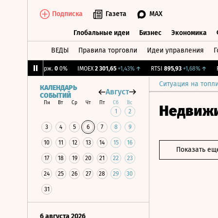
Подписка
Газета
MAX
Глобальные идеи
Бизнес
Экономика
ВЕДЫ
Правила торговли
Идеи управления
Г
Глобальные идеи
Бизнес
Экономик
↓
CNY Бирж.
0
0%
IMOEX
2 301,65
+1,43%
↑
RTSI
895,93
+1,68%
↑
RGB
Ситуация на топл
КАЛЕНДАРЬ
Август
СОБЫТИЙ
Пн
Вт
Ср
Чт
Пт
Сб
Вс
Недвиж
1
2
3
4
5
6
7
8
9
10
11
12
13
14
15
16
Показать ещ
17
18
19
20
21
22
23
24
25
26
27
28
29
30
31
6 августа 2026