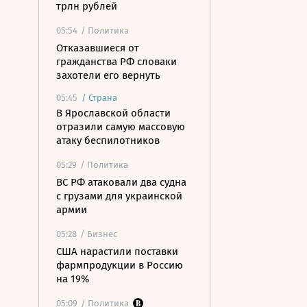
трлн рублей
05:54
/ Политика
Отказавшиеся от
гражданства РФ словаки
захотели его вернуть
05:45
/
Страна
В Ярославской области
отразили самую массовую
атаку беспилотников
05:29
/ Политика
ВС РФ атаковали два судна
с грузами для украинской
армии
05:28
/ Бизнес
США нарастили поставки
фармпродукции в Россию
на 19%
05:09
/ Политика