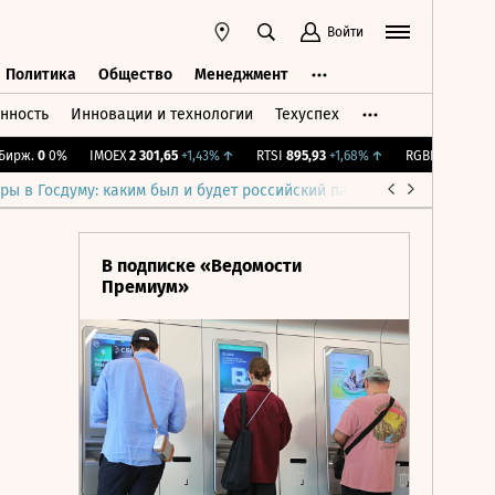
Войти
Политика
Общество
Менеджмент
нность
Инновации и технологии
Техуспех
ть
Политика
Общество
Менеджмент
ж.
0
0%
IMOEX
2 301,65
+1,43%
↑
RTSI
895,93
+1,68%
↑
RGBI
115,36
+0,19
ры в Госдуму: каким был и будет российский парламент
Война н
В подписке «Ведомости
Премиум»