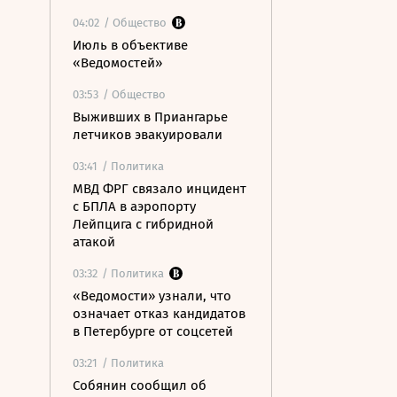
04:02
/ Общество
Июль в объективе
«Ведомостей»
03:53
/ Общество
Выживших в Приангарье
летчиков эвакуировали
03:41
/ Политика
МВД ФРГ связало инцидент
с БПЛА в аэропорту
Лейпцига с гибридной
атакой
03:32
/ Политика
«Ведомости» узнали, что
означает отказ кандидатов
в Петербурге от соцсетей
03:21
/ Политика
Собянин сообщил об