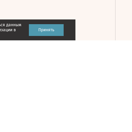
ься данным
Принять
изации в