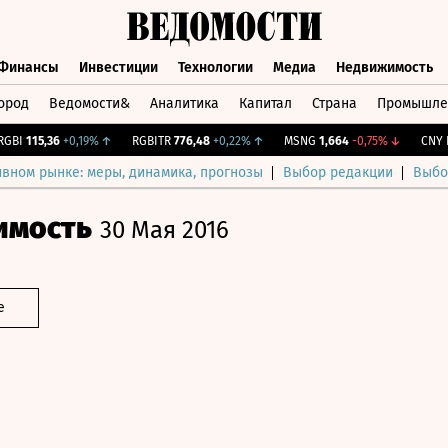
Финансы
Инвестиции
Технологии
Медиа
Недвижимость
ород
Ведомости&
Аналитика
Капитал
Страна
Промышле
а
Финансы
Инвестиции
Технологии
Медиа
Недвижимос
I
115,36
+0,19%
↑
RGBITR
776,48
+0,22%
↑
MSNG
1,664
-0,75%
↓
CNY Бир
ивном рынке: меры, динамика, прогнозы
Выбор редакции
Выбо
имость
30 Мая 2016
е