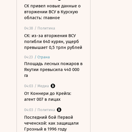
СК привел новые данные о
вторжении ВСУ в Курскую
область: главное
04:38
/ Политика
СК: из-за вторжения ВСУ
погибли 640 курян, ущерб
превышает 0,5 трлн рублей
04:23
/
Страна
Площадь лесных пожаров в
Якутии превысила 440 000
га
04:03
/ Медиа
От Коннери до Крейга:
агент 007 в лицах
04:03
/ Политика
Последний бой Первой
чеченской: как защищали
Грозный в 1996 году