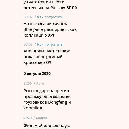
уничтожении шести
летевших на Москву БПЛА
00:09
/
Как потратить
На все случаи жизни:
Bluegame расширяет свою
коллекцию яхт
00:09
/
Как потратить
Audi повышает ставки:
показан огромный
кроссовер Q9
5 августа 2026
21:55
/ Авто
Росстандарт запретил
продажу ряда моделей
грузовиков Dongfeng и
Zoomlion
21:43
/ Медиа
Фильм «Человек-паук: