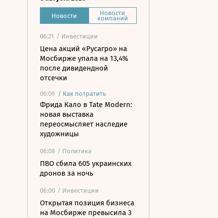
Новости
Новости
компаний
06:21
/ Инвестиции
Цена акций «Русагро» на
Мосбирже упала на 13,4%
после дивидендной
отсечки
06:09
/
Как потратить
Фрида Кало в Tate Modern:
новая выставка
переосмысляет наследие
художницы
06:08
/ Политика
ПВО сбила 605 украинских
дронов за ночь
06:00
/ Инвестиции
Открытая позиция бизнеса
на Мосбирже превысила 3