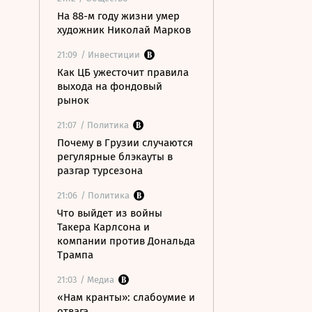
На 88-м году жизни умер
художник Николай Марков
21:09
/ Инвестиции
Как ЦБ ужесточит правила
выхода на фондовый
рынок
21:07
/ Политика
Почему в Грузии случаются
регулярные блэкауты в
разгар турсезона
21:06
/ Политика
Что выйдет из войны
Такера Карлсона и
компании против Дональда
Трампа
21:03
/ Медиа
«Нам кранты»: слабоумие и
отвага