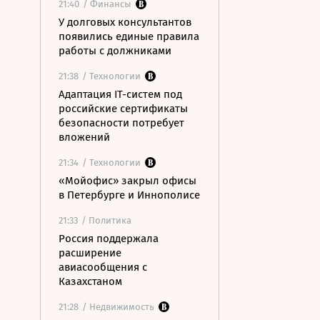
21:40
/ Финансы
У долговых консультантов
появились единые правила
работы с должниками
21:38
/ Технологии
Адаптация IT-систем под
российские сертификаты
безопасности потребует
вложений
21:34
/ Технологии
«Мойофис» закрыл офисы
в Петербурге и Иннополисе
21:33
/ Политика
Россия поддержала
расширение
авиасообщения с
Казахстаном
21:28
/ Недвижимость