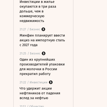
Инвестиции в жилье
окупаются в три раза
дольше, чем в
коммерческую
недвижимость
21:27
/ Бизнес
Минфин планирует ввести
акциз на импортную сталь
с 2027 года
21:25
/ Бизнес
Один из крупнейших
производителей упаковки
для молочки в России
прекратил работу
21:22
/ Инвестиции
Что удержит акции
нефтяников от падения
вслед за нефтью
21:12
/ Общество