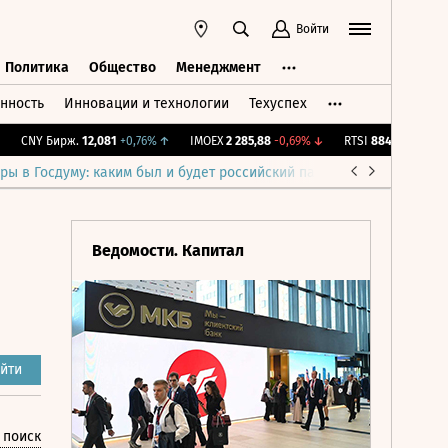
Войти
Политика
Общество
Менеджмент
нность
Инновации и технологии
Техуспех
ть
Политика
Общество
Менеджмент
CNY Бирж.
12,081
+0,76%
↑
IMOEX
2 285,88
-0,69%
↓
RTSI
884,56
-1,27%
↓
ры в Госдуму: каким был и будет российский парламент
Война н
Ведомости. Капитал
йти
 поиск