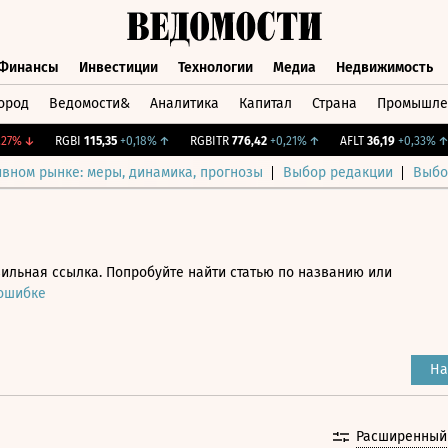
Финансы
Инвестиции
Технологии
Медиа
Недвижимость
ород
Ведомости&
Аналитика
Капитал
Страна
Промышле
а
Финансы
Инвестиции
Технологии
Медиа
Недвижимос
%
↓
RGBI
115,35
+0,18%
↑
RGBITR
776,42
+0,21%
↑
AFLT
36,19
+0,33%
↑
ивном рынке: меры, динамика, прогнозы
Выбор редакции
Выбо
ильная ссылка. Попробуйте найти статью по названию или
 ошибке
На
Расширенный