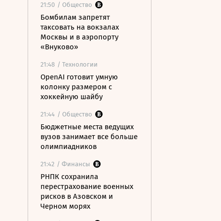
21:50
/ Общество
Бомбилам запретят
таксовать на вокзалах
Москвы и в аэропорту
«Внуково»
21:48
/ Технологии
OpenAI готовит умную
колонку размером с
хоккейную шайбу
21:44
/ Общество
Бюджетные места ведущих
вузов занимает все больше
олимпиадников
21:42
/ Финансы
РНПК сохранила
перестрахование военных
рисков в Азовском и
Черном морях