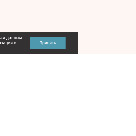
ься данным
Принять
изации в