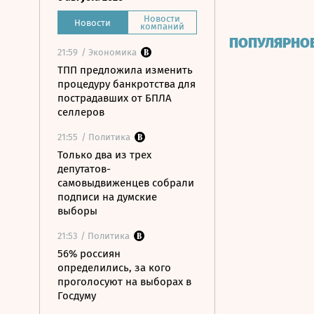
Новости
Новости
компаний
ПОПУЛЯРНО
21:59
/ Экономика
ТПП предложила изменить
процедуру банкротства для
пострадавших от БПЛА
селлеров
21:55
/ Политика
Только два из трех
депутатов-
самовыдвиженцев собрали
подписи на думские
выборы
21:53
/ Политика
56% россиян
определились, за кого
проголосуют на выборах в
Госдуму