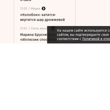
21:02
/ Медиа
«Колобок»: катится-
вертится шар дрожжевой
21:01
/ Стиль жизни
На нашем сайте используются c
Марина Брусникина:
сайтом, вы подтверждаете свое
соответствии с
Политикой в отн
«Иллюзии способны
влиять на людей»
21:00
/ Мнения
«Алмазная колесница»:
уроки созерцания
20:52
/ Бизнес
Глава «Ижавиа» объявил
об уходе после отзыва
сертификата авиакомпании
20:46
/
Страна
В Смоленске женщина и
ребенок погибли из-за