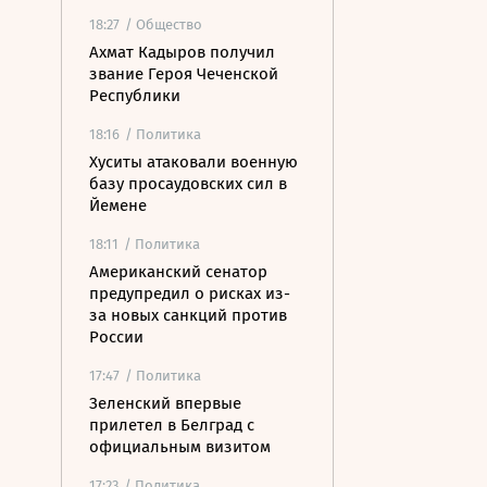
18:27
/ Общество
Ахмат Кадыров получил
звание Героя Чеченской
Республики
18:16
/ Политика
Хуситы атаковали военную
базу просаудовских сил в
Йемене
18:11
/ Политика
Американский сенатор
предупредил о рисках из-
за новых санкций против
России
17:47
/ Политика
Зеленский впервые
прилетел в Белград с
официальным визитом
17:23
/ Политика