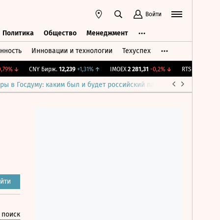
Войти
Политика
Общество
Менеджмент
нность
Инновации и технологии
Техуспех
ть
Политика
Общество
Менеджмент
9%
↓
CNY Бирж.
12,239
+1,31%
↑
IMOEX
2 281,31
-0,2%
↓
RTSI
874,64
-1,12
ры в Госдуму: каким был и будет российский парламент
Война н
йти
 поиск