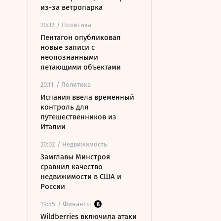
из-за ветропарка
20:32
/ Политика
Пентагон опубликовал
новые записи с
неопознанными
летающими объектами
20:11
/ Политика
Испания ввела временный
контроль для
путешественников из
Италии
20:02
/ Недвижимость
Замглавы Минстроя
сравнил качество
недвижимости в США и
России
19:55
/ Финансы
Wildberries включила атаки