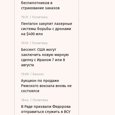
беспилотников в
страхование заказов
19:31
/ Политика
Пентагон закупит лазерные
системы борьбы с дронами
на $400 млн
19:19
/ Политика
Бессент: США могут
заключить новую мирную
сделку с Ираном 7 или 8
августа
19:00
/ Бизнес
Аукцион по продаже
Рижского вокзала вновь не
состоялся
18:44
/ Политика
В Раде призвали Федорова
отправиться служить в ВСУ