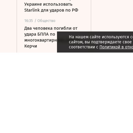
Украине использовать
Starlink для ударов по РФ
16:35
/ Общество
Два человека погибли от
удара БПЛА по
На нашем сайте используются c
многоквартирному дому в
сайтом, вы подтверждаете свое
Керчи
соответствии с
Политикой в отн
16:32
/ Бизнес
Сбор тепличных овощей в
РФ вырос на 3,5% до 1 млн
тонн
16:23
/ Политика
Суд США остановил проект
строительства бального
зала в Белом доме
16:11
/ Политика
СМИ: Иран хочет отмены
санкций США в обмен на