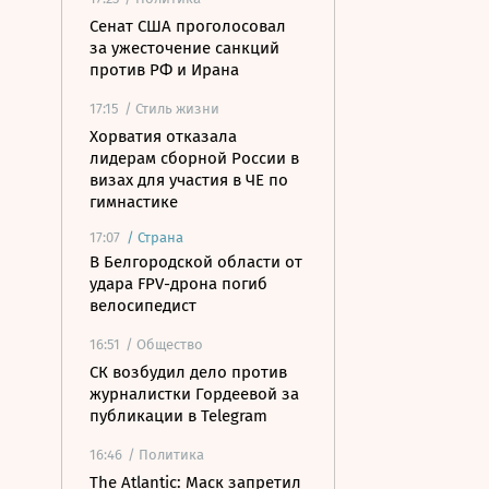
Сенат США проголосовал
за ужесточение санкций
против РФ и Ирана
17:15
/ Стиль жизни
Хорватия отказала
лидерам сборной России в
визах для участия в ЧЕ по
гимнастике
17:07
/
Страна
В Белгородской области от
удара FPV-дрона погиб
велосипедист
16:51
/ Общество
СК возбудил дело против
журналистки Гордеевой за
публикации в Telegram
16:46
/ Политика
The Atlantic: Маск запретил