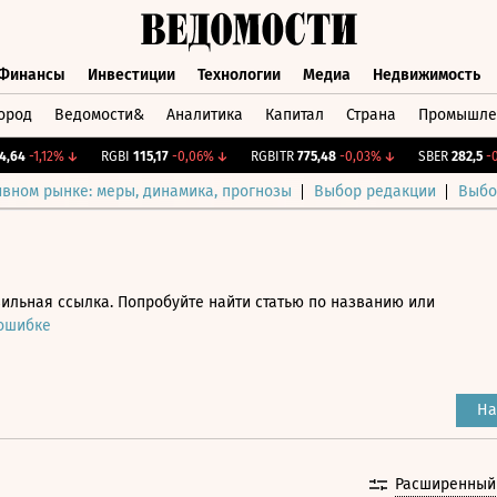
Финансы
Инвестиции
Технологии
Медиа
Недвижимость
ород
Ведомости&
Аналитика
Капитал
Страна
Промышле
а
Финансы
Инвестиции
Технологии
Медиа
Недвижимос
4
-1,12%
↓
RGBI
115,17
-0,06%
↓
RGBITR
775,48
-0,03%
↓
SBER
282,5
-0,7
ивном рынке: меры, динамика, прогнозы
Выбор редакции
Выбо
ильная ссылка. Попробуйте найти статью по названию или
 ошибке
На
Расширенный