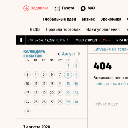
Подписка
Газета
MAX
Глобальные идеи
Бизнес
Экономика
ВЕДЫ
Правила торговли
Идеи управления
Г
Глобальные идеи
Бизнес
Экономик
,5
-0,79%
↓
CNY Бирж.
12,239
+1,31%
↑
IMOEX
2 281,31
-0,2%
↓
RTSI
874,6
Ситуация на топл
КАЛЕНДАРЬ
Август
СОБЫТИЙ
Пн
Вт
Ср
Чт
Пт
Сб
Вс
404
1
2
3
4
5
6
7
8
9
Возможно, неправ
сообщите нам об
10
11
12
13
14
15
16
17
18
19
20
21
22
23
24
25
26
27
28
29
30
Сейчас ищут:
31
7 августа 2026