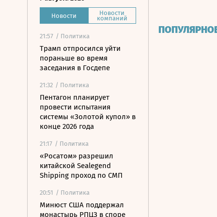
Новости
Новости
компаний
ПОПУЛЯРНО
21:57
/ Политика
Трамп отпросился уйти
пораньше во время
заседания в Госдепе
21:32
/ Политика
Пентагон планирует
провести испытания
системы «Золотой купол» в
конце 2026 года
21:17
/ Политика
«Росатом» разрешил
китайской Sealegend
Shipping проход по СМП
20:51
/ Политика
Минюст США поддержал
монастырь РПЦЗ в споре