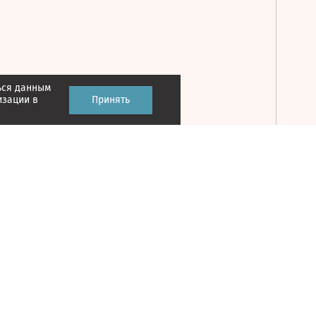
ься данным
Принять
изации в