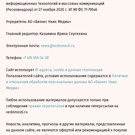
информационных технологий и массовых коммуникаций
(Роскомнадзор) от 27 ноября 2020 г. ЭЛ № ФС 77-79546
Учредитель: АО «Бизнес Ньюс Медиа»
Главный редактор: Казьмина Ирина Сергеевна
Электронная почта:
news@vedomosti.ru
Телефон:
+7 495 956-34-58
Сайт использует
IP адреса, cookie и данные геолокации
Пользователей сайта, условия использования содержатся в
Политике
в отношении обработки персональных данных АО «Бизнес Ньюс
Медиа»
Любое использование материалов допускается только при
соблюдении
правил перепечатки
и при наличии гиперссылки на
vedomosti.ru
Новости, аналитика, прогнозы и другие материалы, представленные
на данном сайте, не являются офертой или рекомендацией к покупке