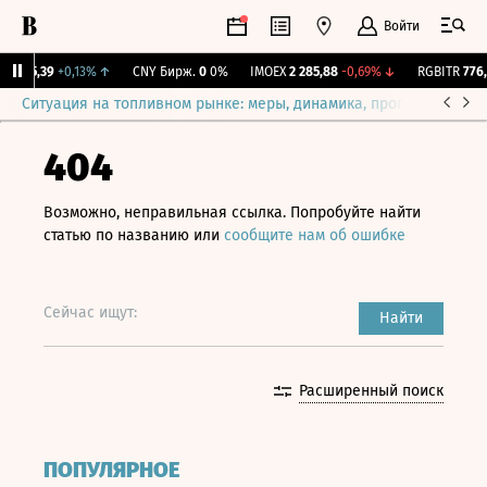
Войти
I
115,39
+0,13%
↑
CNY Бирж.
0
0%
IMOEX
2 285,88
-0,69%
↓
RGBITR
776,9
Ситуация на топливном рынке: меры, динамика, прогнозы
Выб
404
Возможно, неправильная ссылка. Попробуйте найти
статью по названию или
сообщите нам об ошибке
Сейчас ищут:
Найти
Расширенный поиск
ПОПУЛЯРНОЕ