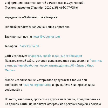
информационных технологий и массовых коммуникаций
(Роскомнадзор) от 27 ноября 2020 г. ЭЛ № ФС 77-79546
Учредитель: АО «Бизнес Ньюс Медиа»
Главный редактор: Казьмина Ирина Сергеевна
Электронная почта:
news@vedomosti.ru
Телефон:
+7 495 956-34-58
Сайт использует
IP адреса, cookie и данные геолокации
Пользователей сайта, условия использования содержатся в
Политике
в отношении обработки персональных данных АО «Бизнес Ньюс
Медиа»
Любое использование материалов допускается только при
соблюдении
правил перепечатки
и при наличии гиперссылки на
vedomosti.ru
Новости, аналитика, прогнозы и другие материалы, представленные
на данном сайте, не являются офертой или рекомендацией к покупке