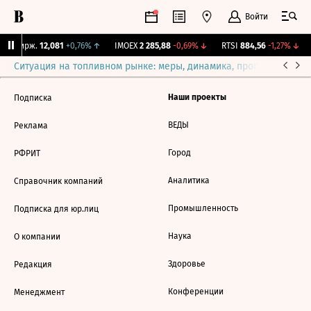
Войти
NY Бирж.
12,081
+0,76%
↑
IMOEX
2 285,88
-0,69%
↓
RTSI
884,56
-1,27%
↓
Ситуация на топливном рынке: меры, динамика, прогнозы
Выб
Наши проекты
Подписка
ВЕДЫ
Реклама
Город
РФРИТ
Аналитика
Справочник компаний
Промышленность
Подписка для юр.лиц
Наука
О компании
Здоровье
Редакция
Конференции
Менеджмент