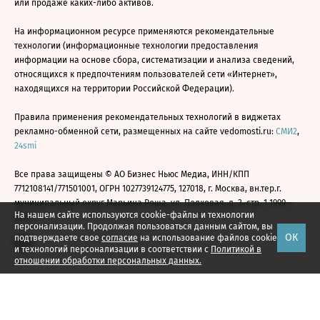
или продаже каких-либо активов.
На информационном ресурсе применяются рекомендательные
технологии (информационные технологии предоставления
информации на основе сбора, систематизации и анализа сведений,
относящихся к предпочтениям пользователей сети «Интернет»,
находящихся на территории Российской Федерации).
Правила применения рекомендательных технологий в виджетах
рекламно-обменной сети, размещенных на сайте vedomosti.ru:
СМИ2
,
24smi
Все права защищены © АО Бизнес Ньюс Медиа, ИНН/КПП
7712108141/771501001, ОГРН 1027739124775, 127018, г. Москва, вн.тер.г.
муниципальный округ Марьина Роща, ул. Полковая, д. 3, стр. 1 1999—
На нашем сайте используются cookie-файлы и технологии
2026
персонализации. Продолжая пользоваться данным сайтом, вы
ОК
подтверждаете свое
согласие
на использование файлов cookie
и технологий персонализации в соответствии с
Политикой в
отношении обработки персональных данных.