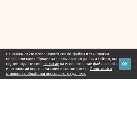
На нашем сайте используются cookie-файлы и технологии
персонализации. Продолжая пользоваться данным сайтом, вы
ОК
подтверждаете свое
согласие
на использование файлов cookie
и технологий персонализации в соответствии с
Политикой в
отношении обработки персональных данных.
Наши проекты
Подписка