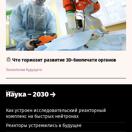
Что тормозит развитие 3D-биопечати органов
Технологии будущего
Сюжет
Наука – 2030
Как устроен исследовательский реакторный
комплекс на быстрых нейтронах
Реакторы устремились в будущее