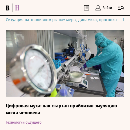
Войти
Ситуация на топливном рынке: меры, динамика, прогнозы
Выб
Цифровая муха: как стартап приблизил эмуляцию
мозга человека
Технологии будущего