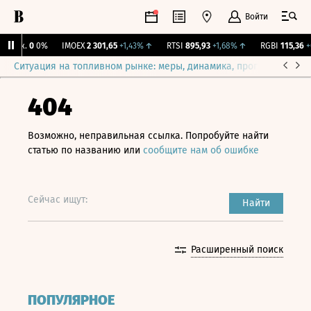
Войти
Бирж.
0
0%
IMOEX
2 301,65
+1,43%
↑
RTSI
895,93
+1,68%
↑
RGBI
115,36
+0
Ситуация на топливном рынке: меры, динамика, прогнозы
Выб
404
Возможно, неправильная ссылка. Попробуйте найти
статью по названию или
сообщите нам об ошибке
Сейчас ищут:
Найти
Расширенный поиск
ПОПУЛЯРНОЕ