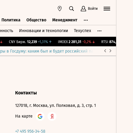
Войти
Политика
Общество
Менеджмент
нность
Инновации и технологии
Техуспех
ть
Политика
Общество
Менеджмент
↓
CNY Бирж.
12,239
+1,31%
↑
IMOEX
2 281,31
-0,2%
↓
RTSI
874,64
-1,12%
↓
ры в Госдуму: каким был и будет российский парламент
Война н
Контакты
127018, г. Москва, ул. Полковая, д. 3, стр. 1
На карте
+7 495 956-34-58