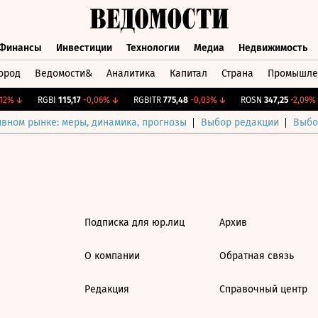
Финансы
Инвестиции
Технологии
Медиа
Недвижимость
ород
Ведомости&
Аналитика
Капитал
Страна
Промышле
а
Финансы
Инвестиции
Технологии
Медиа
Недвижимос
12%
↓
RGBI
115,17
-0,06%
↓
RGBITR
775,48
-0,03%
↓
ROSN
347,25
-2,09%
ивном рынке: меры, динамика, прогнозы
Выбор редакции
Выбо
Подписка для юр.лиц
Архив
О компании
Обратная связь
Редакция
Справочный центр