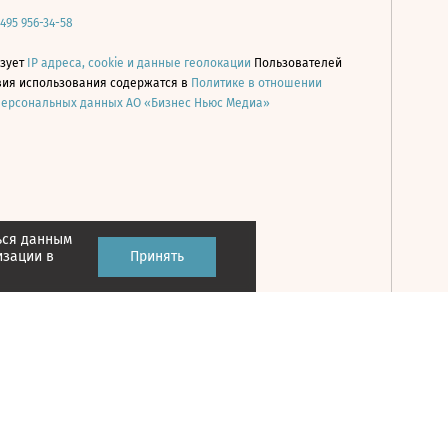
 495 956-34-58
ьзует
IP адреса, cookie и данные геолокации
Пользователей
овия использования содержатся в
Политике в отношении
персональных данных АО «Бизнес Ньюс Медиа»
ься данным
Принять
изации в