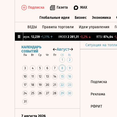
Подписка
Газета
MAX
Глобальные идеи
Бизнес
Экономика
ВЕДЫ
Правила торговли
Идеи управления
Г
Глобальные идеи
Бизнес
Экономик
09%
↓
CNY Бирж.
12,239
+1,31%
↑
IMOEX
2 281,31
-0,2%
↓
RTSI
874,64
-1,
Ситуация на топл
КАЛЕНДАРЬ
Август
СОБЫТИЙ
Пн
Вт
Ср
Чт
Пт
Сб
Вс
1
2
3
4
5
6
7
8
9
10
11
12
13
14
15
16
Подписка
17
18
19
20
21
22
23
24
25
26
27
28
29
30
Реклама
31
РФРИТ
7 августа 2026