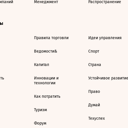
мпаний
Менеджмент
Распространение
ты
Правила торговли
Идеи управления
Ведомости&
Спорт
Капитал
Страна
ть
Инновации и
Устойчивое развити
технологии
Право
Как потратить
Думай
Туризм
Техуспех
Форум