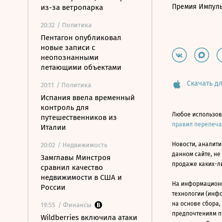
Премия Импул
из-за ветропарка
20:32
/ Политика
Пентагон опубликовал
новые записи с
неопознанными
летающими объектами
Скачать дл
20:11
/ Политика
Испания ввела временный
контроль для
Любое использов
путешественников из
правил перепеч
Италии
Новости, аналити
20:02
/ Недвижимость
данном сайте, не
Замглавы Минстроя
продаже каких-л
сравнил качество
недвижимости в США и
На информацион
России
технологии (инф
на основе сбора,
19:55
/ Финансы
предпочтениям п
Wildberries включила атаки