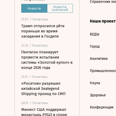
Справочник ко
Новости
Новости
компаний
21:57
/ Политика
Наши проек
Трамп отпросился уйти
пораньше во время
ВЕДЫ
заседания в Госдепе
21:32
/ Политика
Город
Пентагон планирует
провести испытания
Аналитика
системы «Золотой купол» в
конце 2026 года
Промышленнос
21:17
/ Политика
Наука
«Росатом» разрешил
китайской Sealegend
Shipping проход по СМП
Здоровье
20:51
/ Политика
Конференции
Минюст США поддержал
монастырь РПЦЗ в споре