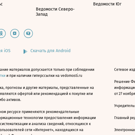
ьс
Ведомости Юг
Ведомости Северо-
Запад
я iOS
Скачать для Android
ание материалов допускается только при соблюдении
Сетевое изд
атки
и при наличии гиперссылки на vedomosti.ru
Решение Фе
ка, прогнозы и другие материалы, представленные на
информацио
 являются офертой или рекомендацией к покупке или
от 27 ноября
ибо активов.
Учредитель
ном ресурсе применяются рекомендательные
ормационные технологии предоставления информации
Главный ре
 систематизации и анализа сведений, относящихся к
ользователей сети «Интернет», находящихся на
Электронна