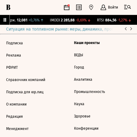
Войти
NY Бирж.
12,081
+0,76%
↑
IMOEX
2 285,88
-0,69%
↓
RTSI
884,56
-1,27%
↓
Ситуация на топливном рынке: меры, динамика, прогнозы
Выб
Наши проекты
Подписка
ВЕДЫ
Реклама
Город
РФРИТ
Аналитика
Справочник компаний
Промышленность
Подписка для юр.лиц
Наука
О компании
Здоровье
Редакция
Конференции
Менеджмент