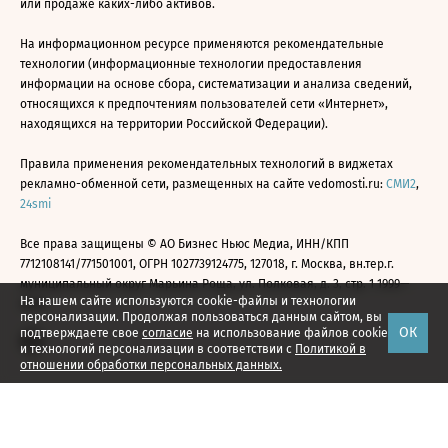
или продаже каких-либо активов.
На информационном ресурсе применяются рекомендательные
технологии (информационные технологии предоставления
информации на основе сбора, систематизации и анализа сведений,
относящихся к предпочтениям пользователей сети «Интернет»,
находящихся на территории Российской Федерации).
Правила применения рекомендательных технологий в виджетах
рекламно-обменной сети, размещенных на сайте vedomosti.ru:
СМИ2
,
24smi
Все права защищены © АО Бизнес Ньюс Медиа, ИНН/КПП
7712108141/771501001, ОГРН 1027739124775, 127018, г. Москва, вн.тер.г.
муниципальный округ Марьина Роща, ул. Полковая, д. 3, стр. 1 1999—
На нашем сайте используются cookie-файлы и технологии
2026
персонализации. Продолжая пользоваться данным сайтом, вы
ОК
подтверждаете свое
согласие
на использование файлов cookie
и технологий персонализации в соответствии с
Политикой в
отношении обработки персональных данных.