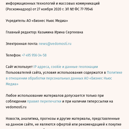
информационных технологий и массовых коммуникаций
(Роскомнадзор) от 27 ноября 2020 г. ЭЛ № ФС 77-79546
Учредитель: АО «Бизнес Ньюс Медиа»
Главный редактор: Казьмина Ирина Сергеевна
Электронная почта:
news@vedomosti.ru
Телефон:
+7 495 956-34-58
Сайт использует
IP адреса, cookie и данные геолокации
Пользователей сайта, условия использования содержатся в
Политике
в отношении обработки персональных данных АО «Бизнес Ньюс
Медиа»
Любое использование материалов допускается только при
соблюдении
правил перепечатки
и при наличии гиперссылки на
vedomosti.ru
Новости, аналитика, прогнозы и другие материалы, представленные
на данном сайте, не являются офертой или рекомендацией к покупке