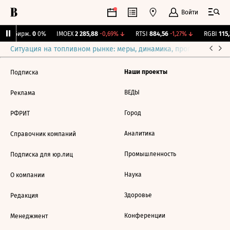
Войти
CNY Бирж.
0
0%
IMOEX
2 285,88
-0,69%
↓
RTSI
884,56
-1,27%
↓
RGBI
115,
Ситуация на топливном рынке: меры, динамика, прогнозы
Выб
Наши проекты
Подписка
ВЕДЫ
Реклама
Город
РФРИТ
Аналитика
Справочник компаний
Промышленность
Подписка для юр.лиц
Наука
О компании
Здоровье
Редакция
Конференции
Менеджмент