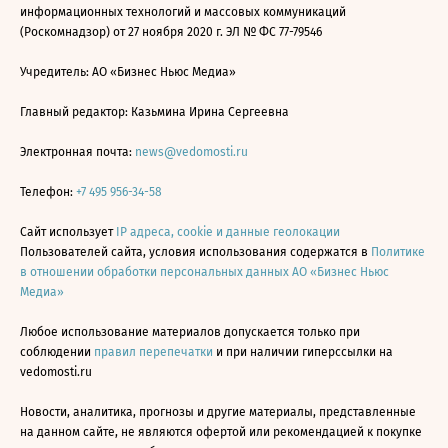
информационных технологий и массовых коммуникаций
(Роскомнадзор) от 27 ноября 2020 г. ЭЛ № ФС 77-79546
Учредитель: АО «Бизнес Ньюс Медиа»
Главный редактор: Казьмина Ирина Сергеевна
Электронная почта:
news@vedomosti.ru
Телефон:
+7 495 956-34-58
Сайт использует
IP адреса, cookie и данные геолокации
Пользователей сайта, условия использования содержатся в
Политике
в отношении обработки персональных данных АО «Бизнес Ньюс
Медиа»
Любое использование материалов допускается только при
соблюдении
правил перепечатки
и при наличии гиперссылки на
vedomosti.ru
Новости, аналитика, прогнозы и другие материалы, представленные
на данном сайте, не являются офертой или рекомендацией к покупке