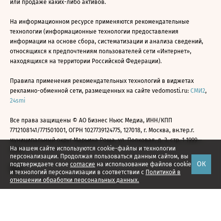
или продаже каких-либо активов.
На информационном ресурсе применяются рекомендательные
технологии (информационные технологии предоставления
информации на основе сбора, систематизации и анализа сведений,
относящихся к предпочтениям пользователей сети «Интернет»,
находящихся на территории Российской Федерации).
Правила применения рекомендательных технологий в виджетах
рекламно-обменной сети, размещенных на сайте vedomosti.ru:
СМИ2
,
24smi
Все права защищены © АО Бизнес Ньюс Медиа, ИНН/КПП
7712108141/771501001, ОГРН 1027739124775, 127018, г. Москва, вн.тер.г.
муниципальный округ Марьина Роща, ул. Полковая, д. 3, стр. 1 1999—
На нашем сайте используются cookie-файлы и технологии
2026
персонализации. Продолжая пользоваться данным сайтом, вы
ОК
подтверждаете свое
согласие
на использование файлов cookie
и технологий персонализации в соответствии с
Политикой в
отношении обработки персональных данных.