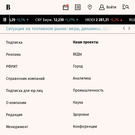
Войти
BI
115,29
+0,1%
↑
CNY Бирж.
12,239
+1,31%
↑
IMOEX
2 281,31
-0,2%
↓
RGB
Ситуация на топливном рынке: меры, динамика, прогнозы
Выб
Наши проекты
Подписка
ВЕДЫ
Реклама
Город
РФРИТ
Аналитика
Справочник компаний
Промышленность
Подписка для юр.лиц
Наука
О компании
Здоровье
Редакция
Конференции
Менеджмент