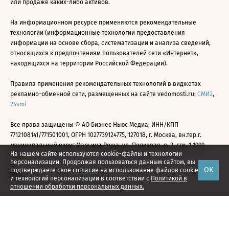
или продаже каких-либо активов.
На информационном ресурсе применяются рекомендательные
технологии (информационные технологии предоставления
информации на основе сбора, систематизации и анализа сведений,
относящихся к предпочтениям пользователей сети «Интернет»,
находящихся на территории Российской Федерации).
Правила применения рекомендательных технологий в виджетах
рекламно-обменной сети, размещенных на сайте vedomosti.ru:
СМИ2
,
24smi
Все права защищены © АО Бизнес Ньюс Медиа, ИНН/КПП
7712108141/771501001, ОГРН 1027739124775, 127018, г. Москва, вн.тер.г.
муниципальный округ Марьина Роща, ул. Полковая, д. 3, стр. 1 1999—
На нашем сайте используются cookie-файлы и технологии
2026
персонализации. Продолжая пользоваться данным сайтом, вы
ОК
подтверждаете свое
согласие
на использование файлов cookie
и технологий персонализации в соответствии с
Политикой в
отношении обработки персональных данных.