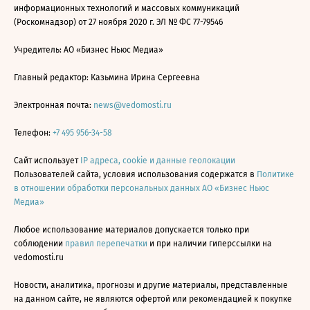
информационных технологий и массовых коммуникаций
(Роскомнадзор) от 27 ноября 2020 г. ЭЛ № ФС 77-79546
Учредитель: АО «Бизнес Ньюс Медиа»
Главный редактор: Казьмина Ирина Сергеевна
Электронная почта:
news@vedomosti.ru
Телефон:
+7 495 956-34-58
Сайт использует
IP адреса, cookie и данные геолокации
Пользователей сайта, условия использования содержатся в
Политике
в отношении обработки персональных данных АО «Бизнес Ньюс
Медиа»
Любое использование материалов допускается только при
соблюдении
правил перепечатки
и при наличии гиперссылки на
vedomosti.ru
Новости, аналитика, прогнозы и другие материалы, представленные
на данном сайте, не являются офертой или рекомендацией к покупке