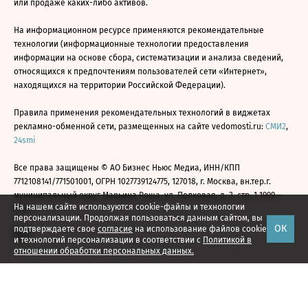
или продаже каких-либо активов.
На информационном ресурсе применяются рекомендательные
технологии (информационные технологии предоставления
информации на основе сбора, систематизации и анализа сведений,
относящихся к предпочтениям пользователей сети «Интернет»,
находящихся на территории Российской Федерации).
Правила применения рекомендательных технологий в виджетах
рекламно-обменной сети, размещенных на сайте vedomosti.ru:
СМИ2
,
24smi
Все права защищены © АО Бизнес Ньюс Медиа, ИНН/КПП
7712108141/771501001, ОГРН 1027739124775, 127018, г. Москва, вн.тер.г.
муниципальный округ Марьина Роща, ул. Полковая, д. 3, стр. 1 1999—
На нашем сайте используются cookie-файлы и технологии
2026
персонализации. Продолжая пользоваться данным сайтом, вы
ОК
подтверждаете свое
согласие
на использование файлов cookie
и технологий персонализации в соответствии с
Политикой в
отношении обработки персональных данных.