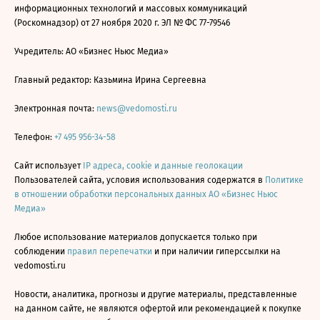
информационных технологий и массовых коммуникаций
(Роскомнадзор) от 27 ноября 2020 г. ЭЛ № ФС 77-79546
Учредитель: АО «Бизнес Ньюс Медиа»
Главный редактор: Казьмина Ирина Сергеевна
Электронная почта:
news@vedomosti.ru
Телефон:
+7 495 956-34-58
Сайт использует
IP адреса, cookie и данные геолокации
Пользователей сайта, условия использования содержатся в
Политике
в отношении обработки персональных данных АО «Бизнес Ньюс
Медиа»
Любое использование материалов допускается только при
соблюдении
правил перепечатки
и при наличии гиперссылки на
vedomosti.ru
Новости, аналитика, прогнозы и другие материалы, представленные
на данном сайте, не являются офертой или рекомендацией к покупке