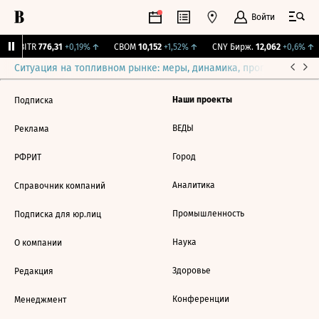
Войти
RGBITR
776,31
+0,19%
↑
CBOM
10,152
+1,52%
↑
CNY Бирж.
12,062
+0,6%
↑
Ситуация на топливном рынке: меры, динамика, прогнозы
Выб
Наши проекты
Подписка
ВЕДЫ
Реклама
Город
РФРИТ
Аналитика
Справочник компаний
Промышленность
Подписка для юр.лиц
Наука
О компании
Здоровье
Редакция
Конференции
Менеджмент