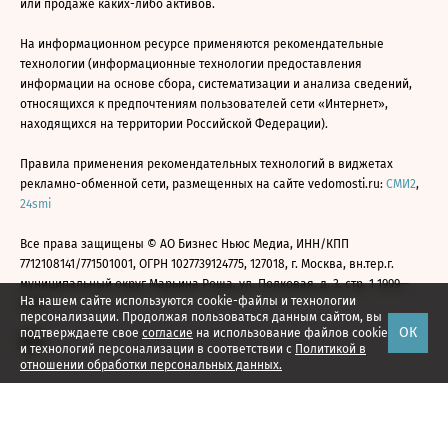
или продаже каких-либо активов.
На информационном ресурсе применяются рекомендательные
технологии (информационные технологии предоставления
информации на основе сбора, систематизации и анализа сведений,
относящихся к предпочтениям пользователей сети «Интернет»,
находящихся на территории Российской Федерации).
Правила применения рекомендательных технологий в виджетах
рекламно-обменной сети, размещенных на сайте vedomosti.ru:
СМИ2
,
24smi
Все права защищены © АО Бизнес Ньюс Медиа, ИНН/КПП
7712108141/771501001, ОГРН 1027739124775, 127018, г. Москва, вн.тер.г.
муниципальный округ Марьина Роща, ул. Полковая, д. 3, стр. 1 1999—
На нашем сайте используются cookie-файлы и технологии
2026
персонализации. Продолжая пользоваться данным сайтом, вы
ОК
подтверждаете свое
согласие
на использование файлов cookie
и технологий персонализации в соответствии с
Политикой в
отношении обработки персональных данных.