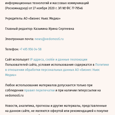
информационных технологий и массовых коммуникаций
(Роскомнадзор) от 27 ноября 2020 г. ЭЛ № ФС 77-79546
Учредитель: АО «Бизнес Ньюс Медиа»
Главный редактор: Казьмина Ирина Сергеевна
Электронная почта:
news@vedomosti.ru
Телефон:
+7 495 956-34-58
Сайт использует
IP адреса, cookie и данные геолокации
Пользователей сайта, условия использования содержатся в
Политике
в отношении обработки персональных данных АО «Бизнес Ньюс
Медиа»
Любое использование материалов допускается только при
соблюдении
правил перепечатки
и при наличии гиперссылки на
vedomosti.ru
Новости, аналитика, прогнозы и другие материалы, представленные
на данном сайте, не являются офертой или рекомендацией к покупке