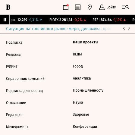
Войти
NY Бирж.
12,239
+1,31%
↑
IMOEX
2 281,31
-0,2%
↓
RTSI
874,64
-1,12%
↓
RG
Ситуация на топливном рынке: меры, динамика, прогнозы
Выб
Наши проекты
Подписка
ВЕДЫ
Реклама
Город
РФРИТ
Аналитика
Справочник компаний
Промышленность
Подписка для юр.лиц
Наука
О компании
Здоровье
Редакция
Конференции
Менеджмент