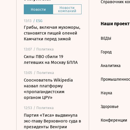
Справочник ко
Новости
Новости
компаний
13:13
/
ESG
Наши проек
Грибы, включая мухоморы,
становятся пищей оленей
ВЕДЫ
Камчатки перед зимой
13:07
/ Политика
Город
Силы ПВО сбили 19
летевших на Москву БПЛА
Аналитика
13:05
/ Политика
Промышленнос
Сооснователь Wikipedia
назвал платформу
«пропагандистским
Наука
органом ЦРУ»
Здоровье
12:53
/ Политика
Партия «Тиса» выдвинула
Конференции
экс-главу Верховного суда в
президенты Венгрии