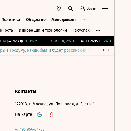
Войти
Политика
Общество
Менеджмент
нность
Инновации и технологии
Техуспех
ть
Политика
Общество
Менеджмент
 Бирж.
12,239
+1,31%
↑
LIFE
1,845
+0,54%
↑
MSTT
76,15
+0,2%
↑
IMOEX
2 2
ры в Госдуму: каким был и будет российский парламент
Война н
Контакты
127018, г. Москва, ул. Полковая, д. 3, стр. 1
На карте
+7 495 956-34-58