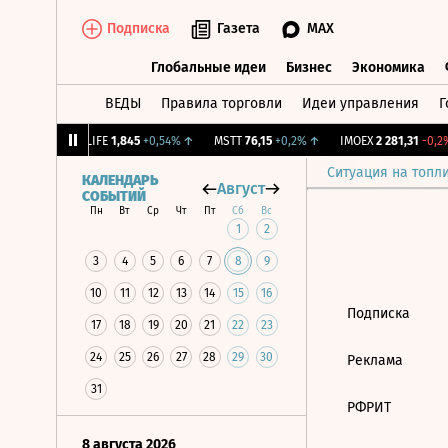
Подписка
Газета
MAX
Глобальные идеи
Бизнес
Экономика
ВЕДЫ
Правила торговли
Идеи управления
Г
Глобальные идеи
Бизнес
Экономик
39
+1,31%
↑
LIFE
1,845
+0,54%
↑
MSTT
76,15
+0,2%
↑
IMOEX
2 281,31
-0,2%
Ситуация на топл
КАЛЕНДАРЬ
Август
СОБЫТИЙ
Пн
Вт
Ср
Чт
Пт
Сб
Вс
1
2
3
4
5
6
7
8
9
10
11
12
13
14
15
16
Подписка
17
18
19
20
21
22
23
24
25
26
27
28
29
30
Реклама
31
РФРИТ
8 августа 2026