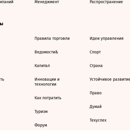
мпаний
Менеджмент
Распространение
ты
Правила торговли
Идеи управления
Ведомости&
Спорт
Капитал
Страна
ть
Инновации и
Устойчивое развити
технологии
Право
Как потратить
Думай
Туризм
Техуспех
Форум