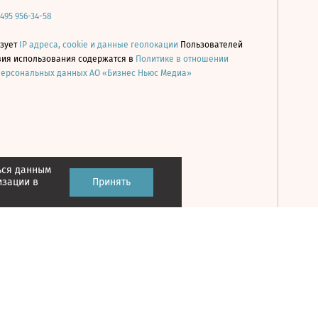
 495 956-34-58
ьзует
IP адреса, cookie и данные геолокации
Пользователей
овия использования содержатся в
Политике в отношении
персональных данных АО «Бизнес Ньюс Медиа»
ься данным
Принять
изации в