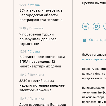
Премия Импул
12:29
/
Страна
ВСУ атаковали грузовик в
Белгородской области,
пострадали три человека
12:19
/ Политика
У побережья Турции
обнаружили дрон без
Скачать дл
взрывчатки
12:03
/
Страна
Любое использов
В Севастополе после атаки
правил перепеч
БПЛА повреждены 12
многоквартирных домов
Новости, аналити
данном сайте, не
11:49
/ Политика
продаже каких-л
ЗАЭС в третий раз за
неделю потеряла внешнее
На информацион
электроснабжение
технологии (инф
на основе сбора,
11:47
/ Политика
предпочтениям п
Дрон взорвался в Болгарии