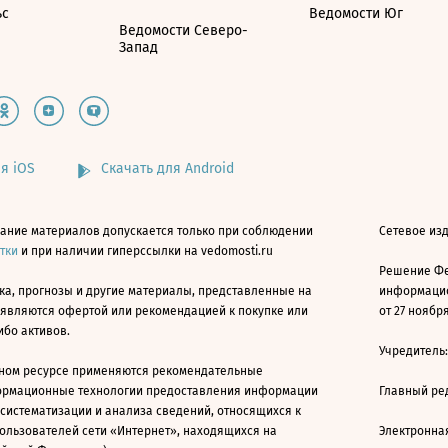
ьс
Ведомости Юг
Ведомости Северо-
Запад
я iOS
Скачать для Android
ание материалов допускается только при соблюдении
Сетевое изд
атки
и при наличии гиперссылки на vedomosti.ru
Решение Фе
ка, прогнозы и другие материалы, представленные на
информацио
 являются офертой или рекомендацией к покупке или
от 27 ноября
ибо активов.
Учредитель
ном ресурсе применяются рекомендательные
ормационные технологии предоставления информации
Главный ре
 систематизации и анализа сведений, относящихся к
ользователей сети «Интернет», находящихся на
Электронна