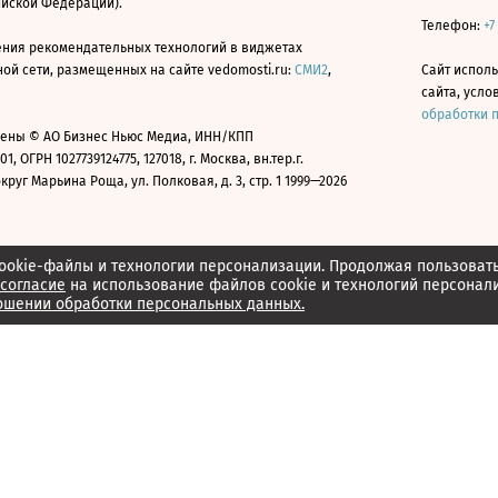
ийской Федерации).
Телефон:
+7
ния рекомендательных технологий в виджетах
й сети, размещенных на сайте vedomosti.ru:
СМИ2
,
Сайт испол
сайта, усл
обработки 
ены © АО Бизнес Ньюс Медиа, ИНН/КПП
01, ОГРН 1027739124775, 127018, г. Москва, вн.тер.г.
уг Марьина Роща, ул. Полковая, д. 3, стр. 1 1999—2026
ookie-файлы и технологии персонализации. Продолжая пользоват
согласие
на использование файлов cookie и технологий персонал
ошении обработки персональных данных.