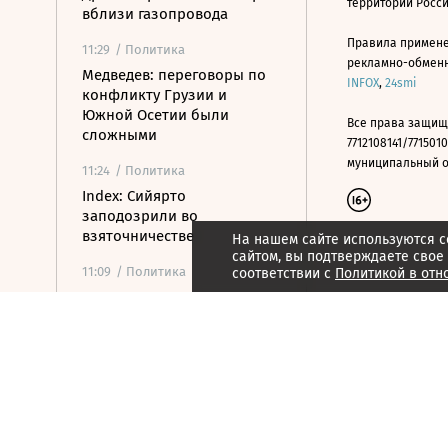
территории Росс
вблизи газопровода
Правила примене
11:29
/ Политика
рекламно-обменно
Медведев: переговоры по
INFOX
,
24smi
конфликту Грузии и
Южной Осетии были
Все права защищ
сложными
7712108141/7715010
муниципальный окр
11:24
/ Политика
Index: Сийярто
заподозрили во
взяточничестве
На нашем сайте используются c
сайтом, вы подтверждаете свое
11:09
/ Политика
соответствии с
Политикой в отн
Турция ограничила проход
судов в Черное море через
пролив Дарданеллы
10:56
/
Страна
В Геленджике закрыли
пляжи из-за угрозы атаки
10:48
/
Технологии и