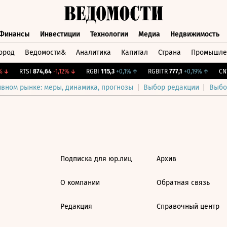
Финансы
Инвестиции
Технологии
Медиа
Недвижимость
ород
Ведомости&
Аналитика
Капитал
Страна
Промышле
а
Финансы
Инвестиции
Технологии
Медиа
Недвижимос
↓
RTSI
874,64
-1,12%
↓
RGBI
115,3
+0,1%
↑
RGBITR
777,1
+0,19%
↑
CNY
ивном рынке: меры, динамика, прогнозы
Выбор редакции
Выбо
Подписка для юр.лиц
Архив
О компании
Обратная связь
Редакция
Справочный центр