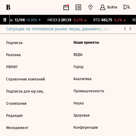
Войти
Y Бирж.
12,198
+0,96%
↑
IMOEX
2 281,19
-0,21%
↓
RTSI
882,75
-0,2%
↓
RG
Ситуация на топливном рынке: меры, динамика, прогнозы
Выб
Наши проекты
Подписка
ВЕДЫ
Реклама
Город
РФРИТ
Аналитика
Справочник компаний
Промышленность
Подписка для юр.лиц
Наука
О компании
Здоровье
Редакция
Конференции
Менеджмент