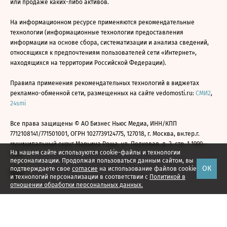
или продаже каких-либо активов.
На информационном ресурсе применяются рекомендательные
технологии (информационные технологии предоставления
информации на основе сбора, систематизации и анализа сведений,
относящихся к предпочтениям пользователей сети «Интернет»,
находящихся на территории Российской Федерации).
Правила применения рекомендательных технологий в виджетах
рекламно-обменной сети, размещенных на сайте vedomosti.ru:
СМИ2
,
24smi
Все права защищены © АО Бизнес Ньюс Медиа, ИНН/КПП
7712108141/771501001, ОГРН 1027739124775, 127018, г. Москва, вн.тер.г.
муниципальный округ Марьина Роща, ул. Полковая, д. 3, стр. 1 1999—
На нашем сайте используются cookie-файлы и технологии
2026
персонализации. Продолжая пользоваться данным сайтом, вы
ОК
подтверждаете свое
согласие
на использование файлов cookie
и технологий персонализации в соответствии с
Политикой в
отношении обработки персональных данных.