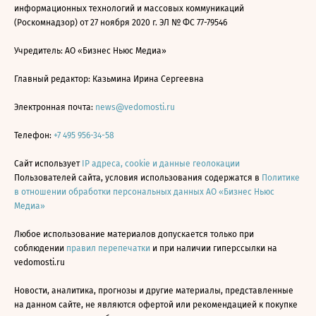
информационных технологий и массовых коммуникаций
(Роскомнадзор) от 27 ноября 2020 г. ЭЛ № ФС 77-79546
Учредитель: АО «Бизнес Ньюс Медиа»
Главный редактор: Казьмина Ирина Сергеевна
Электронная почта:
news@vedomosti.ru
Телефон:
+7 495 956-34-58
Сайт использует
IP адреса, cookie и данные геолокации
Пользователей сайта, условия использования содержатся в
Политике
в отношении обработки персональных данных АО «Бизнес Ньюс
Медиа»
Любое использование материалов допускается только при
соблюдении
правил перепечатки
и при наличии гиперссылки на
vedomosti.ru
Новости, аналитика, прогнозы и другие материалы, представленные
на данном сайте, не являются офертой или рекомендацией к покупке