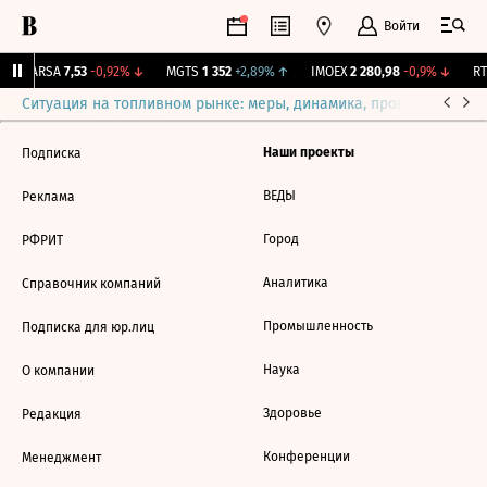
Войти
↑
ARSA
7,53
-0,92%
↓
MGTS
1 352
+2,89%
↑
IMOEX
2 280,98
-0,9%
↓
RT
Ситуация на топливном рынке: меры, динамика, прогнозы
Выб
Наши проекты
Подписка
ВЕДЫ
Реклама
Город
РФРИТ
Аналитика
Справочник компаний
Промышленность
Подписка для юр.лиц
Наука
О компании
Здоровье
Редакция
Конференции
Менеджмент