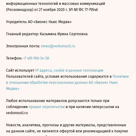
информационных технологий и массовых коммуникаций
(Роскомнадзор) от 27 ноября 2020 г. ЭЛ № ФС 77-79546
Учредитель: АО «Бизнес Ньюс Медиа»
Главный редактор: Казьмина Ирина Сергеевна
Электронная почта:
news@vedomosti.ru
Телефон:
+7 495 956-34-58
Сайт использует
IP адреса, cookie и данные геолокации
Пользователей сайта, условия использования содержатся в
Политике
в отношении обработки персональных данных АО «Бизнес Ньюс
Медиа»
Любое использование материалов допускается только при
соблюдении
правил перепечатки
и при наличии гиперссылки на
vedomosti.ru
Новости, аналитика, прогнозы и другие материалы, представленные
на данном сайте, не являются офертой или рекомендацией к покупке