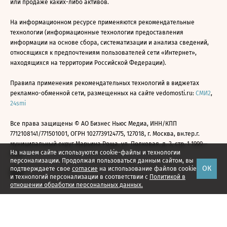
или продаже каких-либо активов.
На информационном ресурсе применяются рекомендательные
технологии (информационные технологии предоставления
информации на основе сбора, систематизации и анализа сведений,
относящихся к предпочтениям пользователей сети «Интернет»,
находящихся на территории Российской Федерации).
Правила применения рекомендательных технологий в виджетах
рекламно-обменной сети, размещенных на сайте vedomosti.ru:
СМИ2
,
24smi
Все права защищены © АО Бизнес Ньюс Медиа, ИНН/КПП
7712108141/771501001, ОГРН 1027739124775, 127018, г. Москва, вн.тер.г.
муниципальный округ Марьина Роща, ул. Полковая, д. 3, стр. 1 1999—
На нашем сайте используются cookie-файлы и технологии
2026
персонализации. Продолжая пользоваться данным сайтом, вы
ОК
подтверждаете свое
согласие
на использование файлов cookie
и технологий персонализации в соответствии с
Политикой в
отношении обработки персональных данных.