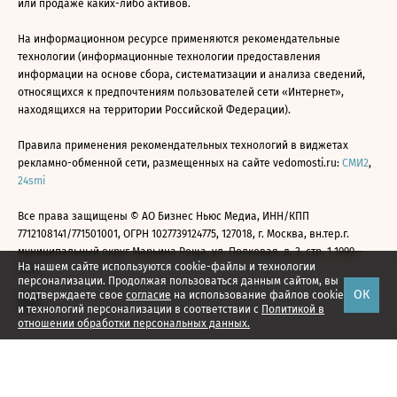
или продаже каких-либо активов.
На информационном ресурсе применяются рекомендательные
технологии (информационные технологии предоставления
информации на основе сбора, систематизации и анализа сведений,
относящихся к предпочтениям пользователей сети «Интернет»,
находящихся на территории Российской Федерации).
Правила применения рекомендательных технологий в виджетах
рекламно-обменной сети, размещенных на сайте vedomosti.ru:
СМИ2
,
24smi
Все права защищены © АО Бизнес Ньюс Медиа, ИНН/КПП
7712108141/771501001, ОГРН 1027739124775, 127018, г. Москва, вн.тер.г.
муниципальный округ Марьина Роща, ул. Полковая, д. 3, стр. 1 1999—
На нашем сайте используются cookie-файлы и технологии
2026
персонализации. Продолжая пользоваться данным сайтом, вы
ОК
подтверждаете свое
согласие
на использование файлов cookie
и технологий персонализации в соответствии с
Политикой в
отношении обработки персональных данных.