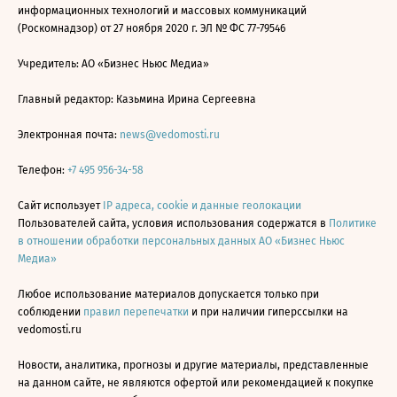
информационных технологий и массовых коммуникаций
(Роскомнадзор) от 27 ноября 2020 г. ЭЛ № ФС 77-79546
Учредитель: АО «Бизнес Ньюс Медиа»
Главный редактор: Казьмина Ирина Сергеевна
Электронная почта:
news@vedomosti.ru
Телефон:
+7 495 956-34-58
Сайт использует
IP адреса, cookie и данные геолокации
Пользователей сайта, условия использования содержатся в
Политике
в отношении обработки персональных данных АО «Бизнес Ньюс
Медиа»
Любое использование материалов допускается только при
соблюдении
правил перепечатки
и при наличии гиперссылки на
vedomosti.ru
Новости, аналитика, прогнозы и другие материалы, представленные
на данном сайте, не являются офертой или рекомендацией к покупке