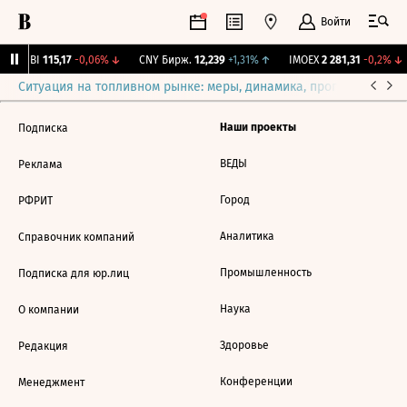
Войти
RGBI
115,17
-0,06%
↓
CNY Бирж.
12,239
+1,31%
↑
IMOEX
2 281,31
-0,2%
↓
Ситуация на топливном рынке: меры, динамика, прогнозы
Выб
Наши проекты
Подписка
ВЕДЫ
Реклама
Город
РФРИТ
Аналитика
Справочник компаний
Промышленность
Подписка для юр.лиц
Наука
О компании
Здоровье
Редакция
Конференции
Менеджмент