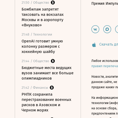
21:50
/ Общество
Премия Импул
Бомбилам запретят
таксовать на вокзалах
Москвы и в аэропорту
«Внуково»
21:48
/ Технологии
OpenAI готовит умную
Скачать дл
колонку размером с
хоккейную шайбу
21:44
/ Общество
Любое использов
правил перепеч
Бюджетные места ведущих
вузов занимает все больше
Новости, аналити
олимпиадников
данном сайте, не
продаже каких-л
21:42
/ Финансы
РНПК сохранила
На информацион
перестрахование военных
технологии (инф
рисков в Азовском и
на основе сбора,
Черном морях
предпочтениям п