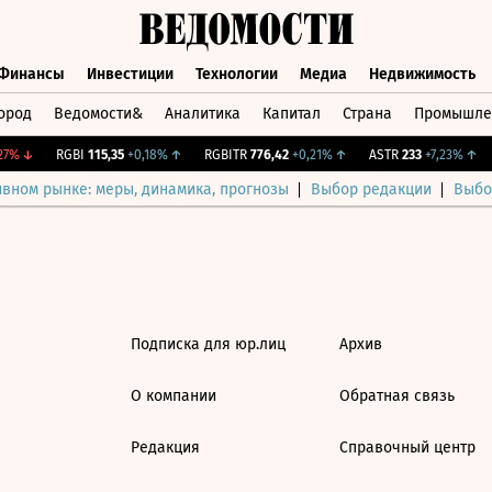
Финансы
Инвестиции
Технологии
Медиа
Недвижимость
ород
Ведомости&
Аналитика
Капитал
Страна
Промышле
а
Финансы
Инвестиции
Технологии
Медиа
Недвижимос
7%
↓
RGBI
115,35
+0,18%
↑
RGBITR
776,42
+0,21%
↑
ASTR
233
+7,23%
↑
ивном рынке: меры, динамика, прогнозы
Выбор редакции
Выбо
Подписка для юр.лиц
Архив
О компании
Обратная связь
Редакция
Справочный центр