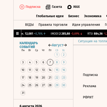
Подписка
Газета
MAX
Глобальные идеи
Бизнес
Экономика
ВЕДЫ
Правила торговли
Идеи управления
Г
Глобальные идеи
Бизнес
Экономик
%
↑
CNY Бирж.
12,081
+0,76%
↑
IMOEX
2 285,88
-0,69%
↓
RTSI
884,56
-1,2
Ситуация на топл
КАЛЕНДАРЬ
Август
СОБЫТИЙ
Пн
Вт
Ср
Чт
Пт
Сб
Вс
1
2
3
4
5
6
7
8
9
10
11
12
13
14
15
16
Подписка
17
18
19
20
21
22
23
24
25
26
27
28
29
30
Реклама
31
РФРИТ
6 августа 2026