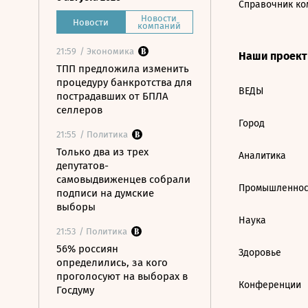
Справочник ко
Новости
Новости
компаний
21:59
/ Экономика
Наши проек
ТПП предложила изменить
процедуру банкротства для
ВЕДЫ
пострадавших от БПЛА
селлеров
Город
21:55
/ Политика
Только два из трех
Аналитика
депутатов-
самовыдвиженцев собрали
Промышленнос
подписи на думские
выборы
Наука
21:53
/ Политика
56% россиян
Здоровье
определились, за кого
проголосуют на выборах в
Конференции
Госдуму