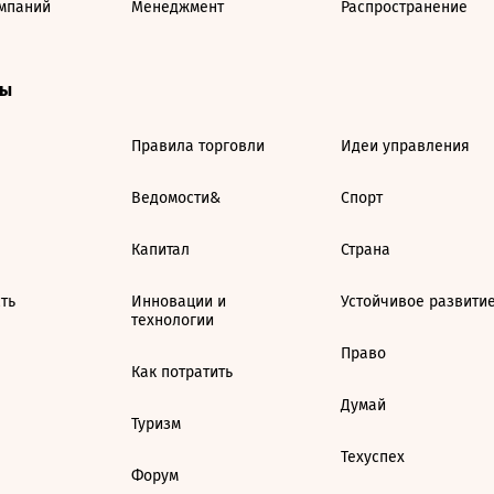
мпаний
Менеджмент
Распространение
ты
Правила торговли
Идеи управления
Ведомости&
Спорт
Капитал
Страна
ть
Инновации и
Устойчивое развити
технологии
Право
Как потратить
Думай
Туризм
Техуспех
Форум