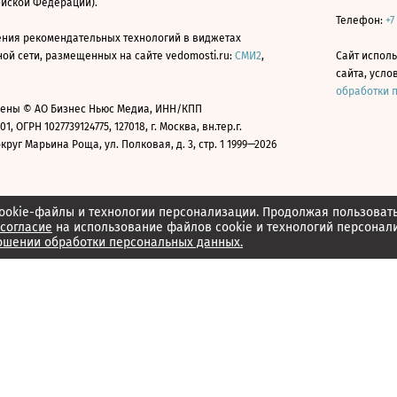
ийской Федерации).
Телефон:
+7
ния рекомендательных технологий в виджетах
й сети, размещенных на сайте vedomosti.ru:
СМИ2
,
Сайт испол
сайта, усл
обработки 
ены © АО Бизнес Ньюс Медиа, ИНН/КПП
01, ОГРН 1027739124775, 127018, г. Москва, вн.тер.г.
уг Марьина Роща, ул. Полковая, д. 3, стр. 1 1999—2026
ookie-файлы и технологии персонализации. Продолжая пользоват
согласие
на использование файлов cookie и технологий персонал
ошении обработки персональных данных.