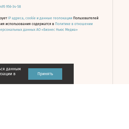
 495 956-34-58
ьзует
IP адреса, cookie и данные геолокации
Пользователей
овия использования содержатся в
Политике в отношении
персональных данных АО «Бизнес Ньюс Медиа»
ься данным
Принять
изации в