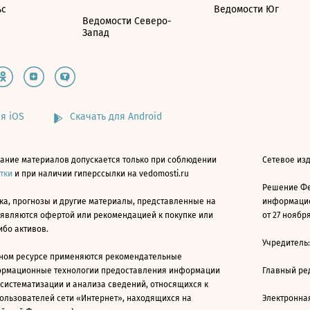
ьс
Ведомости Юг
Ведомости Северо-
Запад
я iOS
Скачать для Android
ание материалов допускается только при соблюдении
Сетевое изд
атки
и при наличии гиперссылки на vedomosti.ru
Решение Фе
ка, прогнозы и другие материалы, представленные на
информацио
 являются офертой или рекомендацией к покупке или
от 27 ноября
ибо активов.
Учредитель
ном ресурсе применяются рекомендательные
ормационные технологии предоставления информации
Главный ре
 систематизации и анализа сведений, относящихся к
ользователей сети «Интернет», находящихся на
Электронна