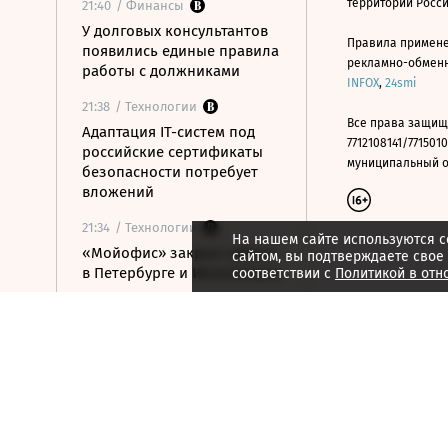
территории Росс
21:40
/ Финансы
У долговых консультантов
Правила примене
появились единые правила
рекламно-обменно
работы с должниками
INFOX
,
24smi
21:38
/ Технологии
Все права защищ
Адаптация IT-систем под
7712108141/7715010
российские сертификаты
муниципальный окр
безопасности потребует
вложений
21:34
/ Технологии
На нашем сайте используются c
«Мойофис» закрыл офисы
сайтом, вы подтверждаете свое
в Петербурге и Иннополисе
соответствии с
Политикой в отн
21:33
/ Политика
Россия поддержала
расширение
авиасообщения с
Казахстаном
21:28
/ Недвижимость