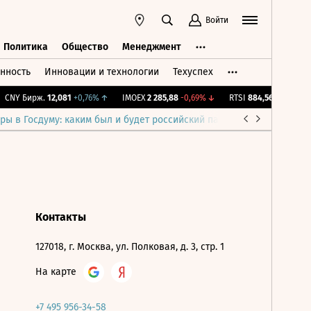
Войти
Политика
Общество
Менеджмент
нность
Инновации и технологии
Техуспех
ть
Политика
Общество
Менеджмент
CNY Бирж.
12,081
+0,76%
↑
IMOEX
2 285,88
-0,69%
↓
RTSI
884,56
-1,27%
↓
ры в Госдуму: каким был и будет российский парламент
Война н
Контакты
127018, г. Москва, ул. Полковая, д. 3, стр. 1
На карте
+7 495 956-34-58