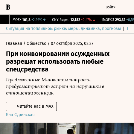
Войти
MOEX
161,8
+2,26%
↑
CNY Бирж.
12,182
-0,47%
↓
IMOEX
2 293,32
+0,5
Ситуация на топливном рынке: меры, динамика, прогнозы
Выб
Главная
/
Общество
/
07 октября 2025, 02:27
При конвоировании осужденных
разрешат использовать любые
спецсредства
Предложенные Минюстом поправки
предусматривают запрет на наручники в
отношении женщин
Читайте нас в MAX
Яна Суринская