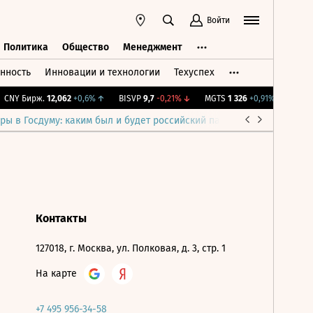
Войти
Политика
Общество
Менеджмент
нность
Инновации и технологии
Техуспех
ть
Политика
Общество
Менеджмент
CNY Бирж.
12,062
+0,6%
↑
BISVP
9,7
-0,21%
↓
MGTS
1 326
+0,91%
↑
IMOE
ры в Госдуму: каким был и будет российский парламент
Война н
Контакты
127018, г. Москва, ул. Полковая, д. 3, стр. 1
На карте
+7 495 956-34-58