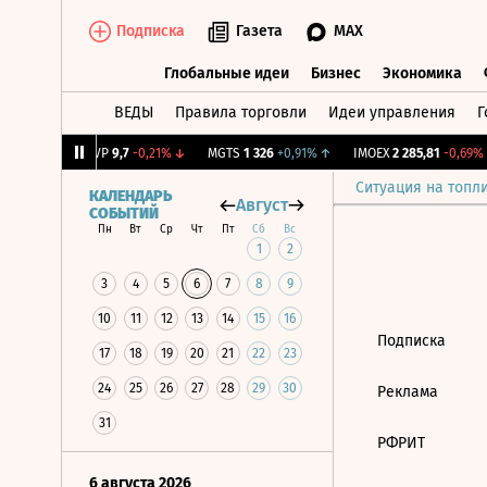
Подписка
Газета
MAX
Глобальные идеи
Бизнес
Экономика
ВЕДЫ
Правила торговли
Идеи управления
Г
Глобальные идеи
Бизнес
Экономик
+0,6%
↑
BISVP
9,7
-0,21%
↓
MGTS
1 326
+0,91%
↑
IMOEX
2 285,81
-0,69%
Ситуация на топл
КАЛЕНДАРЬ
Август
СОБЫТИЙ
Пн
Вт
Ср
Чт
Пт
Сб
Вс
1
2
3
4
5
6
7
8
9
10
11
12
13
14
15
16
Подписка
17
18
19
20
21
22
23
24
25
26
27
28
29
30
Реклама
31
РФРИТ
6 августа 2026