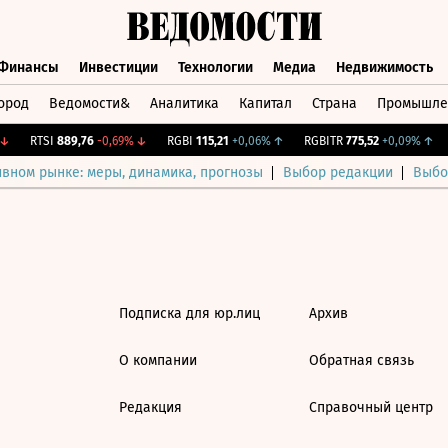
Финансы
Инвестиции
Технологии
Медиа
Недвижимость
ород
Ведомости&
Аналитика
Капитал
Страна
Промышле
а
Финансы
Инвестиции
Технологии
Медиа
Недвижимос
↓
RTSI
889,76
-0,69%
↓
RGBI
115,21
+0,06%
↑
RGBITR
775,52
+0,09%
↑
ивном рынке: меры, динамика, прогнозы
Выбор редакции
Выбо
Подписка для юр.лиц
Архив
О компании
Обратная связь
Редакция
Справочный центр