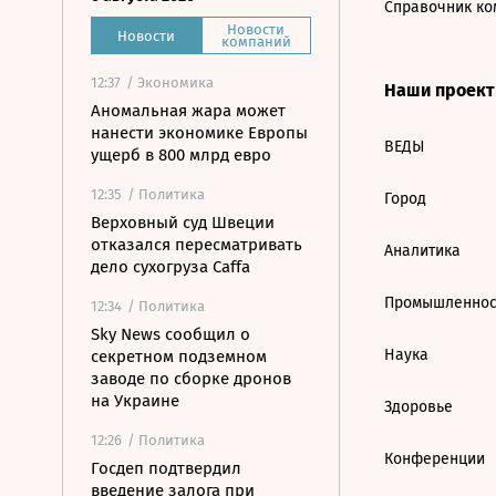
Справочник ко
Новости
Новости
компаний
12:37
/ Экономика
Наши проек
Аномальная жара может
нанести экономике Европы
ВЕДЫ
ущерб в 800 млрд евро
12:35
/ Политика
Город
Верховный суд Швеции
отказался пересматривать
Аналитика
дело сухогруза Caffa
Промышленнос
12:34
/ Политика
Sky News сообщил о
Наука
секретном подземном
заводе по сборке дронов
на Украине
Здоровье
12:26
/ Политика
Конференции
Госдеп подтвердил
введение залога при