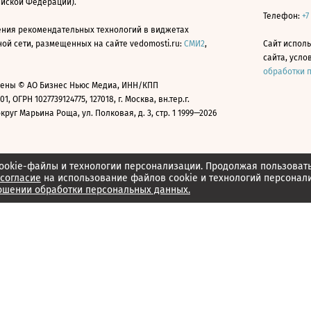
ийской Федерации).
Телефон:
+7
ния рекомендательных технологий в виджетах
й сети, размещенных на сайте vedomosti.ru:
СМИ2
,
Сайт испол
сайта, усл
обработки 
ены © АО Бизнес Ньюс Медиа, ИНН/КПП
01, ОГРН 1027739124775, 127018, г. Москва, вн.тер.г.
уг Марьина Роща, ул. Полковая, д. 3, стр. 1 1999—2026
ookie-файлы и технологии персонализации. Продолжая пользоват
согласие
на использование файлов cookie и технологий персонал
ошении обработки персональных данных.