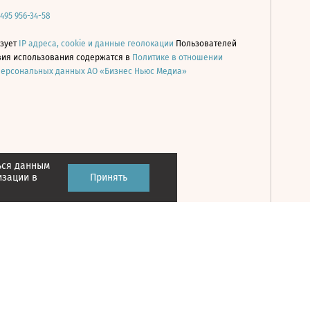
 495 956-34-58
ьзует
IP адреса, cookie и данные геолокации
Пользователей
овия использования содержатся в
Политике в отношении
персональных данных АО «Бизнес Ньюс Медиа»
ься данным
Принять
изации в