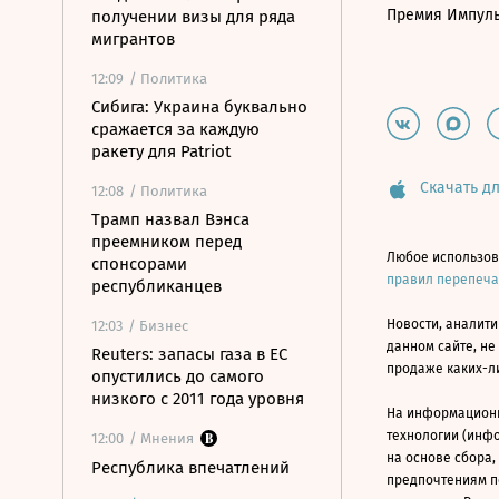
Премия Импул
получении визы для ряда
мигрантов
12:09
/ Политика
Сибига: Украина буквально
сражается за каждую
ракету для Patriot
Скачать дл
12:08
/ Политика
Трамп назвал Вэнса
преемником перед
Любое использов
спонсорами
правил перепеч
республиканцев
Новости, аналити
12:03
/ Бизнес
данном сайте, не
Reuters: запасы газа в ЕС
продаже каких-л
опустились до самого
низкого с 2011 года уровня
На информацион
технологии (инф
12:00
/ Мнения
на основе сбора,
Республика впечатлений
предпочтениям п