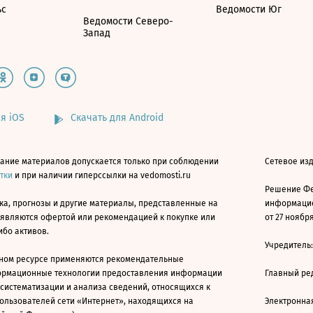
ьс
Ведомости Юг
Ведомости Северо-
Запад
я iOS
Скачать для Android
ание материалов допускается только при соблюдении
Сетевое изд
атки
и при наличии гиперссылки на vedomosti.ru
Решение Фе
ка, прогнозы и другие материалы, представленные на
информацио
 являются офертой или рекомендацией к покупке или
от 27 ноября
ибо активов.
Учредитель
ном ресурсе применяются рекомендательные
ормационные технологии предоставления информации
Главный ре
 систематизации и анализа сведений, относящихся к
ользователей сети «Интернет», находящихся на
Электронна