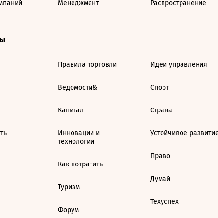
мпаний
Менеджмент
Распространение
ты
Правила торговли
Идеи управления
Ведомости&
Спорт
Капитал
Страна
ть
Инновации и
Устойчивое развити
технологии
Право
Как потратить
Думай
Туризм
Техуспех
Форум