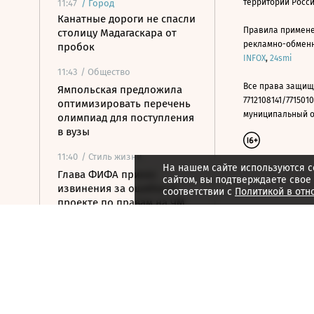
территории Росс
11:47
/
Город
Канатные дороги не спасли
Правила примене
столицу Мадагаскара от
рекламно-обменно
пробок
INFOX
,
24smi
11:43
/ Общество
Все права защищ
Ямпольская предложила
7712108141/7715010
оптимизировать перечень
муниципальный окр
олимпиад для поступления
в вузы
11:40
/ Стиль жизни
На нашем сайте используются c
Глава ФИФА принес
сайтом, вы подтверждаете свое
извинения за ошибки в
соответствии с
Политикой в отн
проекте по правам на ЧМ
11:35
/ Политика
Зюганов раскритиковал
«Яблоко» за позицию по
Украине
11:29
/ Общество