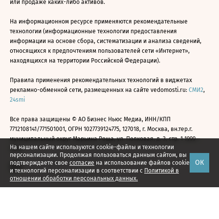
или продаже каких-либо активов.
На информационном ресурсе применяются рекомендательные
технологии (информационные технологии предоставления
информации на основе сбора, систематизации и анализа сведений,
относящихся к предпочтениям пользователей сети «Интернет»,
находящихся на территории Российской Федерации).
Правила применения рекомендательных технологий в виджетах
рекламно-обменной сети, размещенных на сайте vedomosti.ru:
СМИ2
,
24smi
Все права защищены © АО Бизнес Ньюс Медиа, ИНН/КПП
7712108141/771501001, ОГРН 1027739124775, 127018, г. Москва, вн.тер.г.
муниципальный округ Марьина Роща, ул. Полковая, д. 3, стр. 1 1999—
На нашем сайте используются cookie-файлы и технологии
2026
персонализации. Продолжая пользоваться данным сайтом, вы
ОК
подтверждаете свое
согласие
на использование файлов cookie
и технологий персонализации в соответствии с
Политикой в
отношении обработки персональных данных.