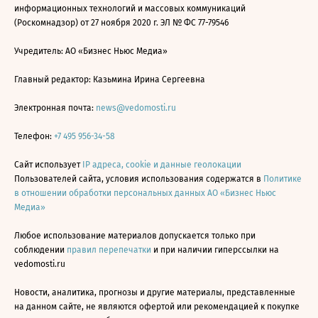
информационных технологий и массовых коммуникаций
(Роскомнадзор) от 27 ноября 2020 г. ЭЛ № ФС 77-79546
Учредитель: АО «Бизнес Ньюс Медиа»
Главный редактор: Казьмина Ирина Сергеевна
Электронная почта:
news@vedomosti.ru
Телефон:
+7 495 956-34-58
Сайт использует
IP адреса, cookie и данные геолокации
Пользователей сайта, условия использования содержатся в
Политике
в отношении обработки персональных данных АО «Бизнес Ньюс
Медиа»
Любое использование материалов допускается только при
соблюдении
правил перепечатки
и при наличии гиперссылки на
vedomosti.ru
Новости, аналитика, прогнозы и другие материалы, представленные
на данном сайте, не являются офертой или рекомендацией к покупке