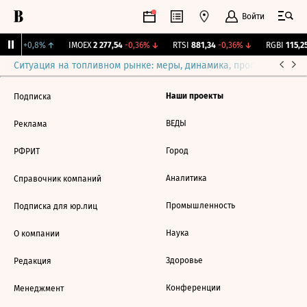
Войти
2,178
+0,8%
↑
IMOEX
2 277,54
-0,36%
↓
RTSI
881,34
-0,36%
↓
RGBI
115,25
Ситуация на топливном рынке: меры, динамика, прогнозы
Выб
Наши проекты
Подписка
ВЕДЫ
Реклама
Город
РФРИТ
Аналитика
Справочник компаний
Промышленность
Подписка для юр.лиц
Наука
О компании
Здоровье
Редакция
Конференции
Менеджмент