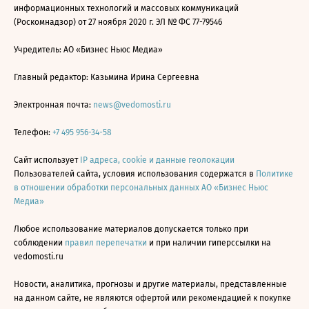
информационных технологий и массовых коммуникаций
(Роскомнадзор) от 27 ноября 2020 г. ЭЛ № ФС 77-79546
Учредитель: АО «Бизнес Ньюс Медиа»
Главный редактор: Казьмина Ирина Сергеевна
Электронная почта:
news@vedomosti.ru
Телефон:
+7 495 956-34-58
Сайт использует
IP адреса, cookie и данные геолокации
Пользователей сайта, условия использования содержатся в
Политике
в отношении обработки персональных данных АО «Бизнес Ньюс
Медиа»
Любое использование материалов допускается только при
соблюдении
правил перепечатки
и при наличии гиперссылки на
vedomosti.ru
Новости, аналитика, прогнозы и другие материалы, представленные
на данном сайте, не являются офертой или рекомендацией к покупке