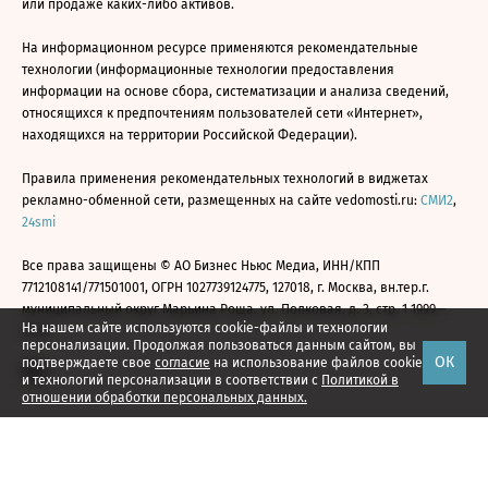
или продаже каких-либо активов.
На информационном ресурсе применяются рекомендательные
технологии (информационные технологии предоставления
информации на основе сбора, систематизации и анализа сведений,
относящихся к предпочтениям пользователей сети «Интернет»,
находящихся на территории Российской Федерации).
Правила применения рекомендательных технологий в виджетах
рекламно-обменной сети, размещенных на сайте vedomosti.ru:
СМИ2
,
24smi
Все права защищены © АО Бизнес Ньюс Медиа, ИНН/КПП
7712108141/771501001, ОГРН 1027739124775, 127018, г. Москва, вн.тер.г.
муниципальный округ Марьина Роща, ул. Полковая, д. 3, стр. 1 1999—
На нашем сайте используются cookie-файлы и технологии
2026
персонализации. Продолжая пользоваться данным сайтом, вы
ОК
подтверждаете свое
согласие
на использование файлов cookie
и технологий персонализации в соответствии с
Политикой в
отношении обработки персональных данных.