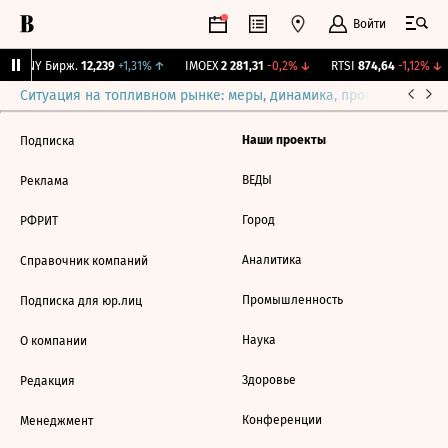
Войти
CNY Бирж.
12,239
+1,31%
↑
IMOEX
2 281,31
-0,2%
↓
RTSI
874,64
-1,12%
↓
Ситуация на топливном рынке: меры, динамика, прогнозы
Выб
Наши проекты
Подписка
ВЕДЫ
Реклама
Город
РФРИТ
Аналитика
Справочник компаний
Промышленность
Подписка для юр.лиц
Наука
О компании
Здоровье
Редакция
Конференции
Менеджмент