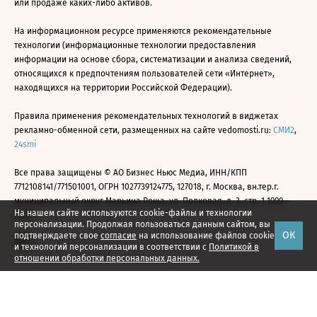
или продаже каких-либо активов.
На информационном ресурсе применяются рекомендательные
технологии (информационные технологии предоставления
информации на основе сбора, систематизации и анализа сведений,
относящихся к предпочтениям пользователей сети «Интернет»,
находящихся на территории Российской Федерации).
Правила применения рекомендательных технологий в виджетах
рекламно-обменной сети, размещенных на сайте vedomosti.ru:
СМИ2
,
24smi
Все права защищены © АО Бизнес Ньюс Медиа, ИНН/КПП
7712108141/771501001, ОГРН 1027739124775, 127018, г. Москва, вн.тер.г.
муниципальный округ Марьина Роща, ул. Полковая, д. 3, стр. 1 1999—
На нашем сайте используются cookie-файлы и технологии
2026
персонализации. Продолжая пользоваться данным сайтом, вы
ОК
подтверждаете свое
согласие
на использование файлов cookie
и технологий персонализации в соответствии с
Политикой в
отношении обработки персональных данных.