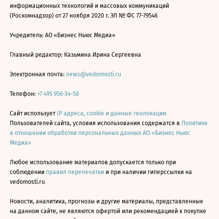
информационных технологий и массовых коммуникаций
(Роскомнадзор) от 27 ноября 2020 г. ЭЛ № ФС 77-79546
Учредитель: АО «Бизнес Ньюс Медиа»
Главный редактор: Казьмина Ирина Сергеевна
Электронная почта:
news@vedomosti.ru
Телефон:
+7 495 956-34-58
Сайт использует
IP адреса, cookie и данные геолокации
Пользователей сайта, условия использования содержатся в
Политике
в отношении обработки персональных данных АО «Бизнес Ньюс
Медиа»
Любое использование материалов допускается только при
соблюдении
правил перепечатки
и при наличии гиперссылки на
vedomosti.ru
Новости, аналитика, прогнозы и другие материалы, представленные
на данном сайте, не являются офертой или рекомендацией к покупке