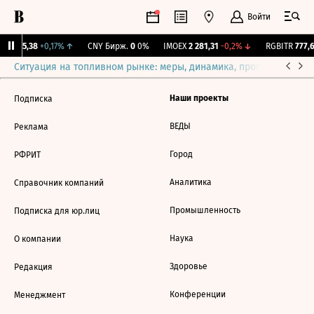
Войти
BI
115,38
+0,17%
↑
CNY Бирж.
0
0%
IMOEX
2 281,31
-0,2%
↓
RGBITR
777,6
Ситуация на топливном рынке: меры, динамика, прогнозы
Выб
Наши проекты
Подписка
ВЕДЫ
Реклама
Город
РФРИТ
Аналитика
Справочник компаний
Промышленность
Подписка для юр.лиц
Наука
О компании
Здоровье
Редакция
Конференции
Менеджмент