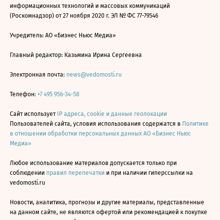
информационных технологий и массовых коммуникаций
(Роскомнадзор) от 27 ноября 2020 г. ЭЛ № ФС 77-79546
Учредитель: АО «Бизнес Ньюс Медиа»
Главный редактор: Казьмина Ирина Сергеевна
Электронная почта:
news@vedomosti.ru
Телефон:
+7 495 956-34-58
Сайт использует
IP адреса, cookie и данные геолокации
Пользователей сайта, условия использования содержатся в
Политике
в отношении обработки персональных данных АО «Бизнес Ньюс
Медиа»
Любое использование материалов допускается только при
соблюдении
правил перепечатки
и при наличии гиперссылки на
vedomosti.ru
Новости, аналитика, прогнозы и другие материалы, представленные
на данном сайте, не являются офертой или рекомендацией к покупке