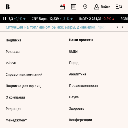
Войти
BI
115,3
+0,1%
↑
CNY Бирж.
12,239
+1,31%
↑
IMOEX
2 281,31
-0,2%
↓
RGBI
Ситуация на топливном рынке: меры, динамика, прогнозы
Выб
Наши проекты
Подписка
ВЕДЫ
Реклама
Город
РФРИТ
Аналитика
Справочник компаний
Промышленность
Подписка для юр.лиц
Наука
О компании
Здоровье
Редакция
Конференции
Менеджмент