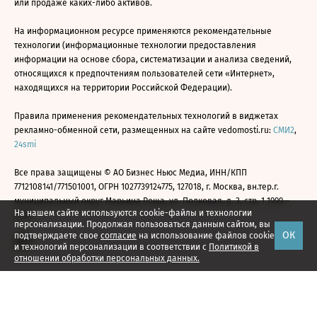
или продаже каких-либо активов.
На информационном ресурсе применяются рекомендательные
технологии (информационные технологии предоставления
информации на основе сбора, систематизации и анализа сведений,
относящихся к предпочтениям пользователей сети «Интернет»,
находящихся на территории Российской Федерации).
Правила применения рекомендательных технологий в виджетах
рекламно-обменной сети, размещенных на сайте vedomosti.ru:
СМИ2
,
24smi
Все права защищены © АО Бизнес Ньюс Медиа, ИНН/КПП
7712108141/771501001, ОГРН 1027739124775, 127018, г. Москва, вн.тер.г.
муниципальный округ Марьина Роща, ул. Полковая, д. 3, стр. 1 1999—
На нашем сайте используются cookie-файлы и технологии
2026
персонализации. Продолжая пользоваться данным сайтом, вы
ОК
подтверждаете свое
согласие
на использование файлов cookie
и технологий персонализации в соответствии с
Политикой в
отношении обработки персональных данных.