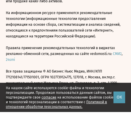
или продаже каких-либо активов.
На информационном ресурсе применяются рекомендательные
технологии (информационные технологии предоставления
информации на основе сбора, систематизации и анализа сведений,
относящихся к предпочтениям пользователей сети «Интернет»,
находящихся на территории Российской Федерации).
Правила применения рекомендательных технологий в виджетах
рекламно-обменной сети, размещенных на сайте vedomosti.ru:
СМИ2
,
24smi
Все права защищены © АО Бизнес Ньюс Медиа, ИНН/КПП
7712108141/771501001, ОГРН 1027739124775, 127018, г. Москва, вн.тер.г.
муниципальный округ Марьина Роща, ул. Полковая, д. 3, стр. 1 1999—
На нашем сайте используются cookie-файлы и технологии
2026
персонализации. Продолжая пользоваться данным сайтом, вы
ОК
подтверждаете свое
согласие
на использование файлов cookie
и технологий персонализации в соответствии с
Политикой в
отношении обработки персональных данных.