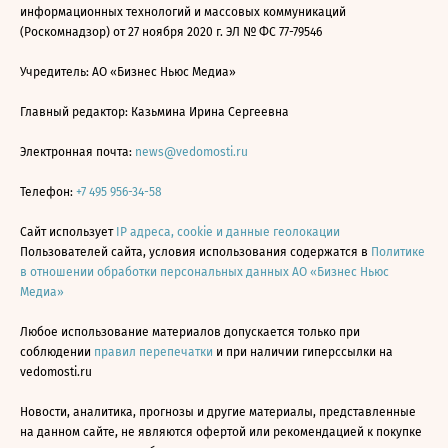
информационных технологий и массовых коммуникаций
(Роскомнадзор) от 27 ноября 2020 г. ЭЛ № ФС 77-79546
Учредитель: АО «Бизнес Ньюс Медиа»
Главный редактор: Казьмина Ирина Сергеевна
Электронная почта:
news@vedomosti.ru
Телефон:
+7 495 956-34-58
Сайт использует
IP адреса, cookie и данные геолокации
Пользователей сайта, условия использования содержатся в
Политике
в отношении обработки персональных данных АО «Бизнес Ньюс
Медиа»
Любое использование материалов допускается только при
соблюдении
правил перепечатки
и при наличии гиперссылки на
vedomosti.ru
Новости, аналитика, прогнозы и другие материалы, представленные
на данном сайте, не являются офертой или рекомендацией к покупке