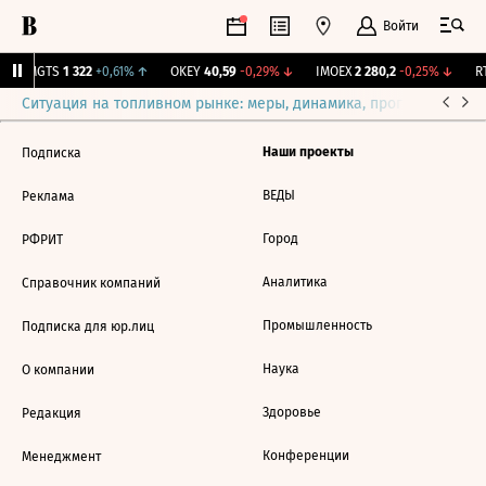
Войти
↑
MGTS
1 322
+0,61%
↑
OKEY
40,59
-0,29%
↓
IMOEX
2 280,2
-0,25%
↓
RT
Ситуация на топливном рынке: меры, динамика, прогнозы
Выб
Наши проекты
Подписка
ВЕДЫ
Реклама
Город
РФРИТ
Аналитика
Справочник компаний
Промышленность
Подписка для юр.лиц
Наука
О компании
Здоровье
Редакция
Конференции
Менеджмент