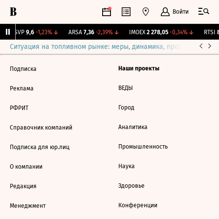
Войти
BISVP
9,6
-1,23%
↓
ARSA
7,36
-2,39%
↓
IMOEX
2 278,05
-0,34%
↓
RTSI
8
Ситуация на топливном рынке: меры, динамика, прогнозы
Выб
Наши проекты
Подписка
ВЕДЫ
Реклама
Город
РФРИТ
Аналитика
Справочник компаний
Промышленность
Подписка для юр.лиц
Наука
О компании
Здоровье
Редакция
Конференции
Менеджмент