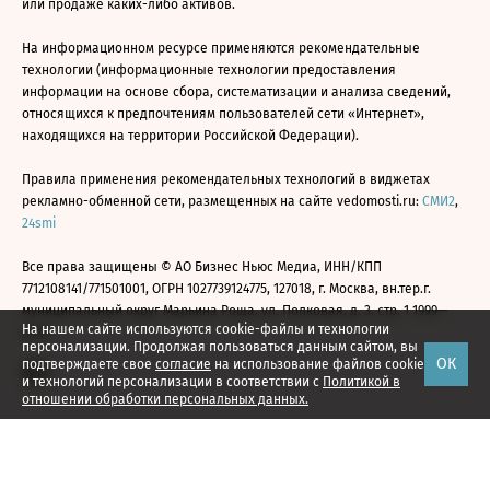
или продаже каких-либо активов.
На информационном ресурсе применяются рекомендательные
технологии (информационные технологии предоставления
информации на основе сбора, систематизации и анализа сведений,
относящихся к предпочтениям пользователей сети «Интернет»,
находящихся на территории Российской Федерации).
Правила применения рекомендательных технологий в виджетах
рекламно-обменной сети, размещенных на сайте vedomosti.ru:
СМИ2
,
24smi
Все права защищены © АО Бизнес Ньюс Медиа, ИНН/КПП
7712108141/771501001, ОГРН 1027739124775, 127018, г. Москва, вн.тер.г.
муниципальный округ Марьина Роща, ул. Полковая, д. 3, стр. 1 1999—
На нашем сайте используются cookie-файлы и технологии
2026
персонализации. Продолжая пользоваться данным сайтом, вы
ОК
подтверждаете свое
согласие
на использование файлов cookie
и технологий персонализации в соответствии с
Политикой в
отношении обработки персональных данных.