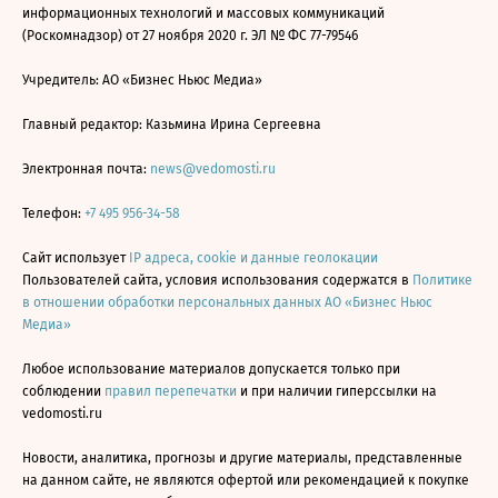
информационных технологий и массовых коммуникаций
(Роскомнадзор) от 27 ноября 2020 г. ЭЛ № ФС 77-79546
Учредитель: АО «Бизнес Ньюс Медиа»
Главный редактор: Казьмина Ирина Сергеевна
Электронная почта:
news@vedomosti.ru
Телефон:
+7 495 956-34-58
Сайт использует
IP адреса, cookie и данные геолокации
Пользователей сайта, условия использования содержатся в
Политике
в отношении обработки персональных данных АО «Бизнес Ньюс
Медиа»
Любое использование материалов допускается только при
соблюдении
правил перепечатки
и при наличии гиперссылки на
vedomosti.ru
Новости, аналитика, прогнозы и другие материалы, представленные
на данном сайте, не являются офертой или рекомендацией к покупке