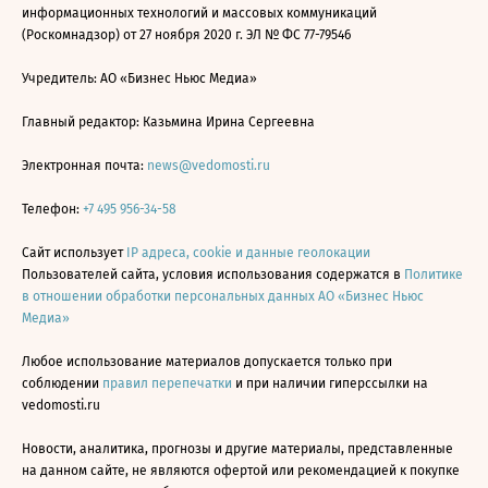
информационных технологий и массовых коммуникаций
(Роскомнадзор) от 27 ноября 2020 г. ЭЛ № ФС 77-79546
Учредитель: АО «Бизнес Ньюс Медиа»
Главный редактор: Казьмина Ирина Сергеевна
Электронная почта:
news@vedomosti.ru
Телефон:
+7 495 956-34-58
Сайт использует
IP адреса, cookie и данные геолокации
Пользователей сайта, условия использования содержатся в
Политике
в отношении обработки персональных данных АО «Бизнес Ньюс
Медиа»
Любое использование материалов допускается только при
соблюдении
правил перепечатки
и при наличии гиперссылки на
vedomosti.ru
Новости, аналитика, прогнозы и другие материалы, представленные
на данном сайте, не являются офертой или рекомендацией к покупке