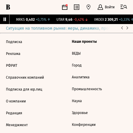
Войти
81%
↑
MRKS
0,402
+0,75%
↑
UTAR
9,46
-0,42%
↓
IMOEX
2 309,21
+0,33%
↑
Ситуация на топливном рынке: меры, динамика, прогнозы
Выб
Наши проекты
Подписка
ВЕДЫ
Реклама
Город
РФРИТ
Аналитика
Справочник компаний
Промышленность
Подписка для юр.лиц
Наука
О компании
Здоровье
Редакция
Конференции
Менеджмент