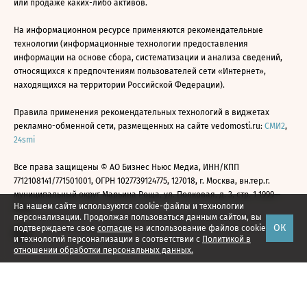
или продаже каких-либо активов.
На информационном ресурсе применяются рекомендательные
технологии (информационные технологии предоставления
информации на основе сбора, систематизации и анализа сведений,
относящихся к предпочтениям пользователей сети «Интернет»,
находящихся на территории Российской Федерации).
Правила применения рекомендательных технологий в виджетах
рекламно-обменной сети, размещенных на сайте vedomosti.ru:
СМИ2
,
24smi
Все права защищены © АО Бизнес Ньюс Медиа, ИНН/КПП
7712108141/771501001, ОГРН 1027739124775, 127018, г. Москва, вн.тер.г.
муниципальный округ Марьина Роща, ул. Полковая, д. 3, стр. 1 1999—
На нашем сайте используются cookie-файлы и технологии
2026
персонализации. Продолжая пользоваться данным сайтом, вы
ОК
подтверждаете свое
согласие
на использование файлов cookie
и технологий персонализации в соответствии с
Политикой в
отношении обработки персональных данных.