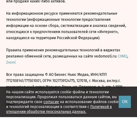
или продаже каких-либо активов.
На информационном ресурсе применяются рекомендательные
технологии (информационные технологии предоставления
информации на основе сбора, систематизации и анализа сведений,
относящихся к предпочтениям пользователей сети «Интернет»,
находящихся на территории Российской Федерации).
Правила применения рекомендательных технологий в виджетах
рекламно-обменной сети, размещенных на сайте vedomosti.ru:
СМИ2
,
24smi
Все права защищены © АО Бизнес Ньюс Медиа, ИНН/КПП
7712108141/771501001, ОГРН 1027739124775, 127018, г. Москва, вн.тер.г.
муниципальный округ Марьина Роща, ул. Полковая, д. 3, стр. 1 1999—
На нашем сайте используются cookie-файлы и технологии
2026
персонализации. Продолжая пользоваться данным сайтом, вы
ОК
подтверждаете свое
согласие
на использование файлов cookie
и технологий персонализации в соответствии с
Политикой в
отношении обработки персональных данных.