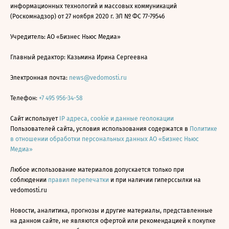
информационных технологий и массовых коммуникаций
(Роскомнадзор) от 27 ноября 2020 г. ЭЛ № ФС 77-79546
Учредитель: АО «Бизнес Ньюс Медиа»
Главный редактор: Казьмина Ирина Сергеевна
Электронная почта:
news@vedomosti.ru
Телефон:
+7 495 956-34-58
Сайт использует
IP адреса, cookie и данные геолокации
Пользователей сайта, условия использования содержатся в
Политике
в отношении обработки персональных данных АО «Бизнес Ньюс
Медиа»
Любое использование материалов допускается только при
соблюдении
правил перепечатки
и при наличии гиперссылки на
vedomosti.ru
Новости, аналитика, прогнозы и другие материалы, представленные
на данном сайте, не являются офертой или рекомендацией к покупке