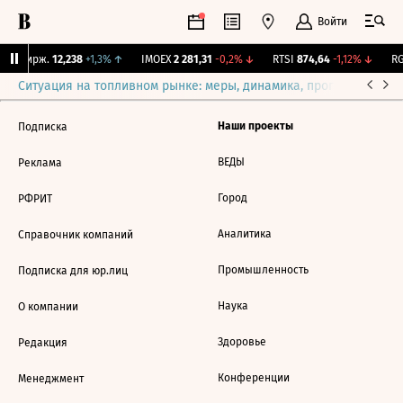
Войти
NY Бирж.
12,238
+1,3%
↑
IMOEX
2 281,31
-0,2%
↓
RTSI
874,64
-1,12%
↓
RG
Ситуация на топливном рынке: меры, динамика, прогнозы
Выб
Наши проекты
Подписка
ВЕДЫ
Реклама
Город
РФРИТ
Аналитика
Справочник компаний
Промышленность
Подписка для юр.лиц
Наука
О компании
Здоровье
Редакция
Конференции
Менеджмент