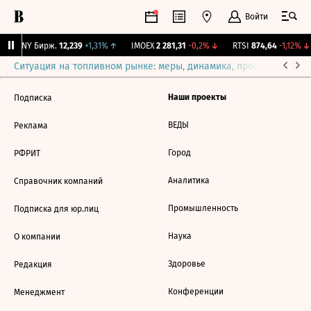
Войти
CNY Бирж.
12,239
+1,31%
↑
IMOEX
2 281,31
-0,2%
↓
RTSI
874,64
-1,12%
↓
Ситуация на топливном рынке: меры, динамика, прогнозы
Выб
Наши проекты
Подписка
ВЕДЫ
Реклама
Город
РФРИТ
Аналитика
Справочник компаний
Промышленность
Подписка для юр.лиц
Наука
О компании
Здоровье
Редакция
Конференции
Менеджмент