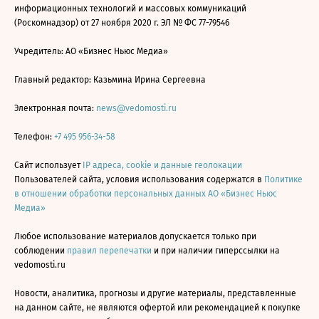
информационных технологий и массовых коммуникаций
(Роскомнадзор) от 27 ноября 2020 г. ЭЛ № ФС 77-79546
Учредитель: АО «Бизнес Ньюс Медиа»
Главный редактор: Казьмина Ирина Сергеевна
Электронная почта:
news@vedomosti.ru
Телефон:
+7 495 956-34-58
Сайт использует
IP адреса, cookie и данные геолокации
Пользователей сайта, условия использования содержатся в
Политике
в отношении обработки персональных данных АО «Бизнес Ньюс
Медиа»
Любое использование материалов допускается только при
соблюдении
правил перепечатки
и при наличии гиперссылки на
vedomosti.ru
Новости, аналитика, прогнозы и другие материалы, представленные
на данном сайте, не являются офертой или рекомендацией к покупке