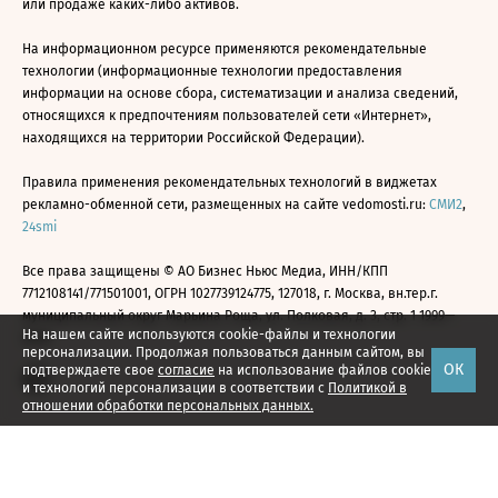
или продаже каких-либо активов.
На информационном ресурсе применяются рекомендательные
технологии (информационные технологии предоставления
информации на основе сбора, систематизации и анализа сведений,
относящихся к предпочтениям пользователей сети «Интернет»,
находящихся на территории Российской Федерации).
Правила применения рекомендательных технологий в виджетах
рекламно-обменной сети, размещенных на сайте vedomosti.ru:
СМИ2
,
24smi
Все права защищены © АО Бизнес Ньюс Медиа, ИНН/КПП
7712108141/771501001, ОГРН 1027739124775, 127018, г. Москва, вн.тер.г.
муниципальный округ Марьина Роща, ул. Полковая, д. 3, стр. 1 1999—
На нашем сайте используются cookie-файлы и технологии
2026
персонализации. Продолжая пользоваться данным сайтом, вы
ОК
подтверждаете свое
согласие
на использование файлов cookie
и технологий персонализации в соответствии с
Политикой в
отношении обработки персональных данных.