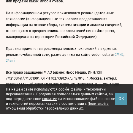
или продаже каких-либо активов.
На информационном ресурсе применяются рекомендательные
технологии (информационные технологии предоставления
информации на основе сбора, систематизации и анализа сведений,
относящихся к предпочтениям пользователей сети «Интернет»,
находящихся на территории Российской Федерации).
Правила применения рекомендательных технологий в виджетах
рекламно-обменной сети, размещенных на сайте vedomosti.ru:
СМИ2
,
24smi
Все права защищены © АО Бизнес Ньюс Медиа, ИНН/КПП
7712108141/771501001, ОГРН 1027739124775, 127018, г. Москва, вн.тер.г.
муниципальный округ Марьина Роща, ул. Полковая, д. 3, стр. 1 1999—
На нашем сайте используются cookie-файлы и технологии
2026
персонализации. Продолжая пользоваться данным сайтом, вы
ОК
подтверждаете свое
согласие
на использование файлов cookie
и технологий персонализации в соответствии с
Политикой в
отношении обработки персональных данных.