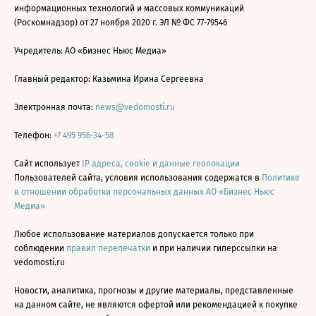
информационных технологий и массовых коммуникаций
(Роскомнадзор) от 27 ноября 2020 г. ЭЛ № ФС 77-79546
Учредитель: АО «Бизнес Ньюс Медиа»
Главный редактор: Казьмина Ирина Сергеевна
Электронная почта:
news@vedomosti.ru
Телефон:
+7 495 956-34-58
Сайт использует
IP адреса, cookie и данные геолокации
Пользователей сайта, условия использования содержатся в
Политике
в отношении обработки персональных данных АО «Бизнес Ньюс
Медиа»
Любое использование материалов допускается только при
соблюдении
правил перепечатки
и при наличии гиперссылки на
vedomosti.ru
Новости, аналитика, прогнозы и другие материалы, представленные
на данном сайте, не являются офертой или рекомендацией к покупке