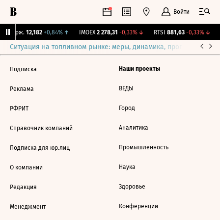
Войти
Y Бирж.
12,182
+0,84%
↑
IMOEX
2 278,31
-0,33%
↓
RTSI
881,63
-0,33%
↓
Ситуация на топливном рынке: меры, динамика, прогнозы
Выб
Наши проекты
Подписка
ВЕДЫ
Реклама
Город
РФРИТ
Аналитика
Справочник компаний
Промышленность
Подписка для юр.лиц
Наука
О компании
Здоровье
Редакция
Конференции
Менеджмент