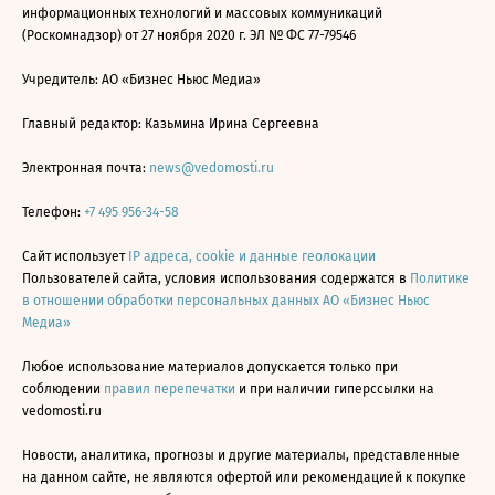
информационных технологий и массовых коммуникаций
(Роскомнадзор) от 27 ноября 2020 г. ЭЛ № ФС 77-79546
Учредитель: АО «Бизнес Ньюс Медиа»
Главный редактор: Казьмина Ирина Сергеевна
Электронная почта:
news@vedomosti.ru
Телефон:
+7 495 956-34-58
Сайт использует
IP адреса, cookie и данные геолокации
Пользователей сайта, условия использования содержатся в
Политике
в отношении обработки персональных данных АО «Бизнес Ньюс
Медиа»
Любое использование материалов допускается только при
соблюдении
правил перепечатки
и при наличии гиперссылки на
vedomosti.ru
Новости, аналитика, прогнозы и другие материалы, представленные
на данном сайте, не являются офертой или рекомендацией к покупке