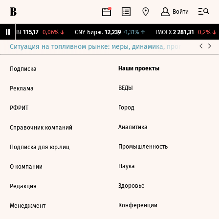
Войти
RGBI
115,17
-0,06%
↓
CNY Бирж.
12,239
+1,31%
↑
IMOEX
2 281,31
-0,2%
↓
Ситуация на топливном рынке: меры, динамика, прогнозы
Выб
Наши проекты
Подписка
ВЕДЫ
Реклама
Город
РФРИТ
Аналитика
Справочник компаний
Промышленность
Подписка для юр.лиц
Наука
О компании
Здоровье
Редакция
Конференции
Менеджмент