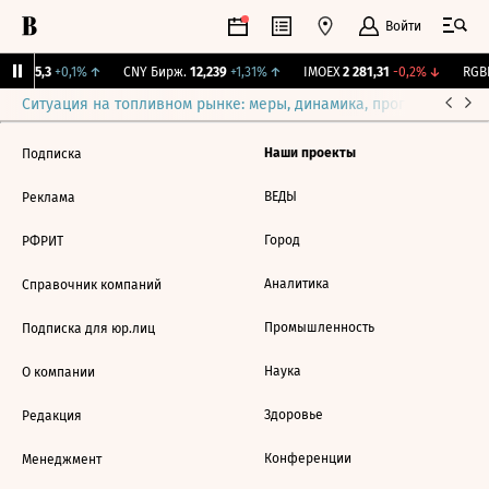
Войти
BI
115,3
+0,1%
↑
CNY Бирж.
12,239
+1,31%
↑
IMOEX
2 281,31
-0,2%
↓
RGBI
Ситуация на топливном рынке: меры, динамика, прогнозы
Выб
Наши проекты
Подписка
ВЕДЫ
Реклама
Город
РФРИТ
Аналитика
Справочник компаний
Промышленность
Подписка для юр.лиц
Наука
О компании
Здоровье
Редакция
Конференции
Менеджмент