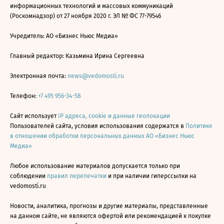
информационных технологий и массовых коммуникаций
(Роскомнадзор) от 27 ноября 2020 г. ЭЛ № ФС 77-79546
Учредитель: АО «Бизнес Ньюс Медиа»
Главный редактор: Казьмина Ирина Сергеевна
Электронная почта:
news@vedomosti.ru
Телефон:
+7 495 956-34-58
Сайт использует
IP адреса, cookie и данные геолокации
Пользователей сайта, условия использования содержатся в
Политике
в отношении обработки персональных данных АО «Бизнес Ньюс
Медиа»
Любое использование материалов допускается только при
соблюдении
правил перепечатки
и при наличии гиперссылки на
vedomosti.ru
Новости, аналитика, прогнозы и другие материалы, представленные
на данном сайте, не являются офертой или рекомендацией к покупке