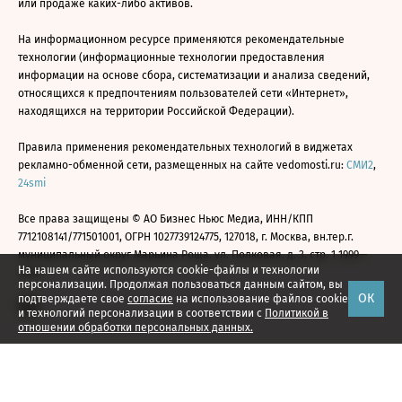
или продаже каких-либо активов.
На информационном ресурсе применяются рекомендательные
технологии (информационные технологии предоставления
информации на основе сбора, систематизации и анализа сведений,
относящихся к предпочтениям пользователей сети «Интернет»,
находящихся на территории Российской Федерации).
Правила применения рекомендательных технологий в виджетах
рекламно-обменной сети, размещенных на сайте vedomosti.ru:
СМИ2
,
24smi
Все права защищены © АО Бизнес Ньюс Медиа, ИНН/КПП
7712108141/771501001, ОГРН 1027739124775, 127018, г. Москва, вн.тер.г.
муниципальный округ Марьина Роща, ул. Полковая, д. 3, стр. 1 1999—
На нашем сайте используются cookie-файлы и технологии
2026
персонализации. Продолжая пользоваться данным сайтом, вы
ОК
подтверждаете свое
согласие
на использование файлов cookie
и технологий персонализации в соответствии с
Политикой в
отношении обработки персональных данных.