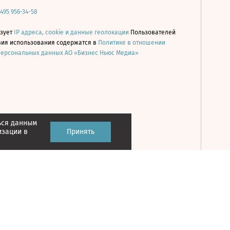
 495 956-34-58
ьзует
IP адреса, cookie и данные геолокации
Пользователей
овия использования содержатся в
Политике в отношении
персональных данных АО «Бизнес Ньюс Медиа»
ься данным
Принять
изации в