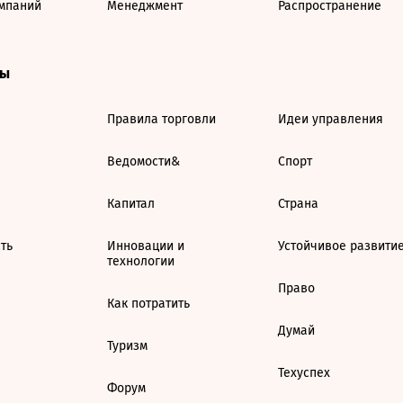
мпаний
Менеджмент
Распространение
ты
Правила торговли
Идеи управления
Ведомости&
Спорт
Капитал
Страна
ть
Инновации и
Устойчивое развити
технологии
Право
Как потратить
Думай
Туризм
Техуспех
Форум