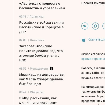
Премия Импул
«Ласточку» с полностью
беспилотным управлением
09:18
/ Политика
Российские войска заняли
Васютинское и Торецкое в
ДНР
Скачать дл
09:05
/ Политика
Захарова: японские
политики делают вид, что
Любое использов
атомные бомбы упали с
правил перепеч
НЛО
Новости, аналити
08:55
/ Менеджмент
данном сайте, не
Миллиард на домоводстве:
продаже каких-л
как Марта Стюарт сделала
быт брендом
На информацион
технологии (инф
08:49
/ Общество
на основе сбора,
В МВД рассказали, как
предпочтениям п
мошенники похищают