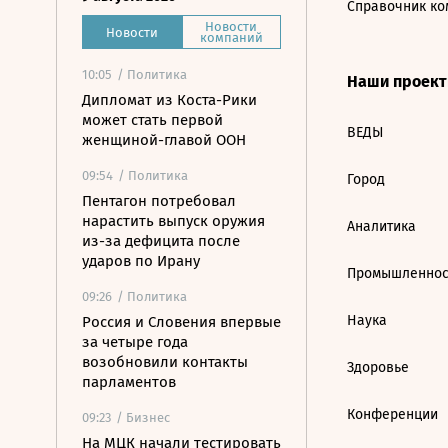
Справочник ко
Новости
Новости
компаний
10:05
/ Политика
Наши проек
Дипломат из Коста-Рики
может стать первой
ВЕДЫ
женщиной-главой ООН
09:54
/ Политика
Город
Пентагон потребовал
нарастить выпуск оружия
Аналитика
из-за дефицита после
ударов по Ирану
Промышленнос
09:26
/ Политика
Наука
Россия и Словения впервые
за четыре года
возобновили контакты
Здоровье
парламентов
Конференции
09:23
/ Бизнес
На МЦК начали тестировать