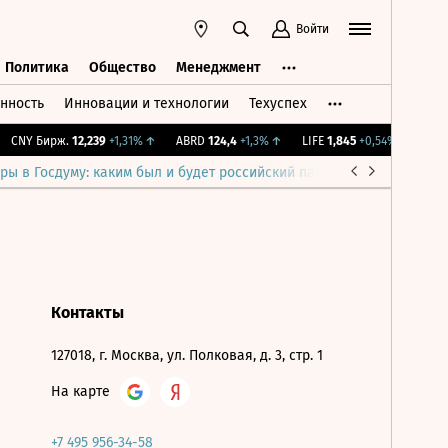
Войти
Политика
Общество
Менеджмент
нность
Инновации и технологии
Техуспех
ть
Политика
Общество
Менеджмент
CNY Бирж.
12,239
+1,31%
↑
ABRD
124,4
+1,3%
↑
LIFE
1,845
+0,54%
↑
IMOE
ры в Госдуму: каким был и будет российский парламент
Война н
Контакты
127018, г. Москва, ул. Полковая, д. 3, стр. 1
На карте
+7 495 956-34-58