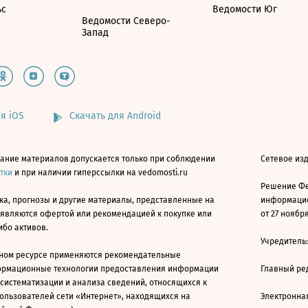
ьс
Ведомости Юг
Ведомости Северо-
Запад
я iOS
Скачать для Android
ание материалов допускается только при соблюдении
Сетевое изд
атки
и при наличии гиперссылки на vedomosti.ru
Решение Фе
ка, прогнозы и другие материалы, представленные на
информацио
 являются офертой или рекомендацией к покупке или
от 27 ноября
ибо активов.
Учредитель
ном ресурсе применяются рекомендательные
ормационные технологии предоставления информации
Главный ре
 систематизации и анализа сведений, относящихся к
ользователей сети «Интернет», находящихся на
Электронна