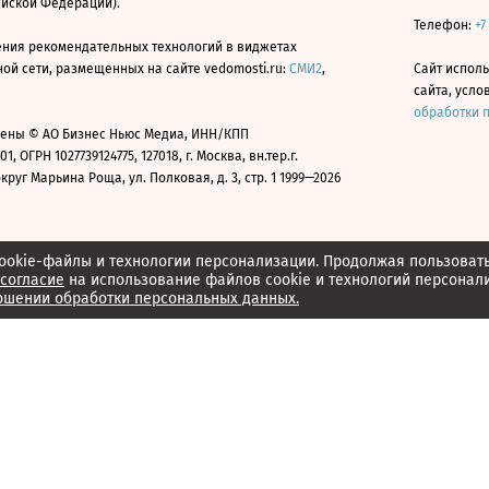
ийской Федерации).
Телефон:
+7
ния рекомендательных технологий в виджетах
й сети, размещенных на сайте vedomosti.ru:
СМИ2
,
Сайт испол
сайта, усл
обработки 
ены © АО Бизнес Ньюс Медиа, ИНН/КПП
01, ОГРН 1027739124775, 127018, г. Москва, вн.тер.г.
уг Марьина Роща, ул. Полковая, д. 3, стр. 1 1999—2026
ookie-файлы и технологии персонализации. Продолжая пользоват
согласие
на использование файлов cookie и технологий персонал
ошении обработки персональных данных.