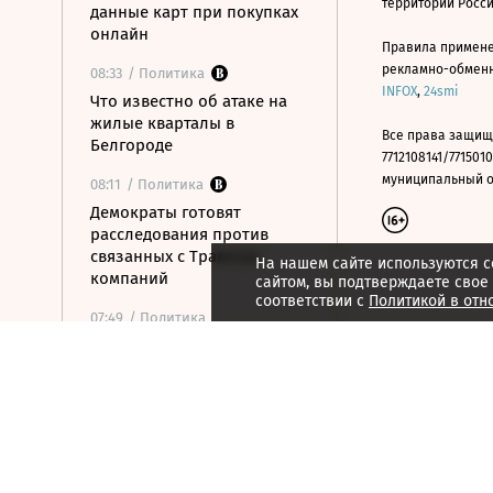
территории Росс
данные карт при покупках
онлайн
Правила примене
рекламно-обменно
08:33
/ Политика
INFOX
,
24smi
Что известно об атаке на
жилые кварталы в
Все права защищ
Белгороде
7712108141/7715010
муниципальный окр
08:11
/ Политика
Демократы готовят
расследования против
связанных с Трампом
На нашем сайте используются c
компаний
сайтом, вы подтверждаете свое
соответствии с
Политикой в отн
07:49
/ Политика
СК возбудил дело о теракте
после атаки на Белгород
07:30
/ Общество
В Москве после
аномальной жары
ожидается резкое