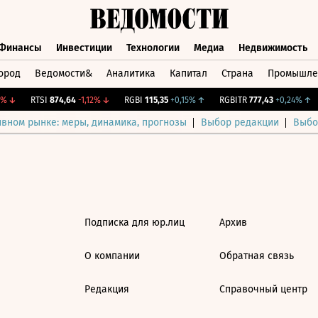
Финансы
Инвестиции
Технологии
Медиа
Недвижимость
ород
Ведомости&
Аналитика
Капитал
Страна
Промышле
а
Финансы
Инвестиции
Технологии
Медиа
Недвижимос
%
↓
RTSI
874,64
-1,12%
↓
RGBI
115,35
+0,15%
↑
RGBITR
777,43
+0,24%
↑
ивном рынке: меры, динамика, прогнозы
Выбор редакции
Выбо
Подписка для юр.лиц
Архив
О компании
Обратная связь
Редакция
Справочный центр