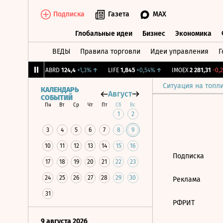
Подписка
Газета
MAX
Глобальные идеи
Бизнес
Экономика
ВЕДЫ
Правила торговли
Идеи управления
Г
Глобальные идеи
Бизнес
Экономик
239
+1,31%
↑
ABRD
124,4
+1,3%
↑
LIFE
1,845
+0,54%
↑
IMOEX
2 281,31
-0,2
Ситуация на топл
КАЛЕНДАРЬ
Август
СОБЫТИЙ
Пн
Вт
Ср
Чт
Пт
Сб
Вс
1
2
3
4
5
6
7
8
9
10
11
12
13
14
15
16
Подписка
17
18
19
20
21
22
23
24
25
26
27
28
29
30
Реклама
31
РФРИТ
9 августа 2026