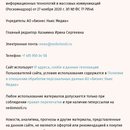
информационных технологий и массовых коммуникаций
(Роскомнадзор) от 27 ноября 2020 г. ЭЛ № ФС 77-79546
Учредитель: АО «Бизнес Ньюс Медиа»
Главный редактор: Казьмина Ирина Сергеевна
Электронная почта:
news@vedomosti.ru
Телефон:
+7 495 956-34-58
Сайт использует
IP адреса, cookie и данные геолокации
Пользователей сайта, условия использования содержатся в
Политике
в отношении обработки персональных данных АО «Бизнес Ньюс
Медиа»
Любое использование материалов допускается только при
соблюдении
правил перепечатки
и при наличии гиперссылки на
vedomosti.ru
Новости, аналитика, прогнозы и другие материалы, представленные
на данном сайте, не являются офертой или рекомендацией к покупке