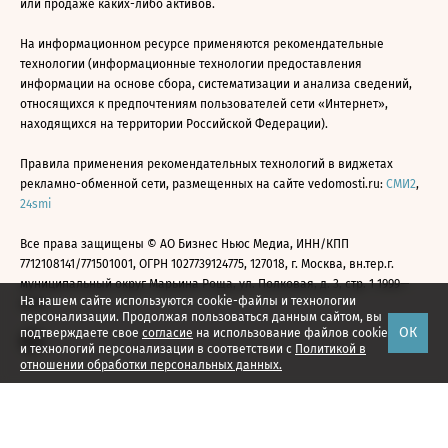
или продаже каких-либо активов.
На информационном ресурсе применяются рекомендательные
технологии (информационные технологии предоставления
информации на основе сбора, систематизации и анализа сведений,
относящихся к предпочтениям пользователей сети «Интернет»,
находящихся на территории Российской Федерации).
Правила применения рекомендательных технологий в виджетах
рекламно-обменной сети, размещенных на сайте vedomosti.ru:
СМИ2
,
24smi
Все права защищены © АО Бизнес Ньюс Медиа, ИНН/КПП
7712108141/771501001, ОГРН 1027739124775, 127018, г. Москва, вн.тер.г.
муниципальный округ Марьина Роща, ул. Полковая, д. 3, стр. 1 1999—
На нашем сайте используются cookie-файлы и технологии
2026
персонализации. Продолжая пользоваться данным сайтом, вы
ОК
подтверждаете свое
согласие
на использование файлов cookie
и технологий персонализации в соответствии с
Политикой в
отношении обработки персональных данных.