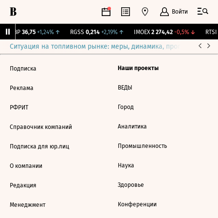
Войти
BSPBP
36,75
+1,24%
↑
RGSS
0,214
+2,19%
↑
IMOEX
2 274,42
-0,5%
↓
RTSI
Ситуация на топливном рынке: меры, динамика, прогнозы
Выб
Наши проекты
Подписка
ВЕДЫ
Реклама
Город
РФРИТ
Аналитика
Справочник компаний
Промышленность
Подписка для юр.лиц
Наука
О компании
Здоровье
Редакция
Конференции
Менеджмент