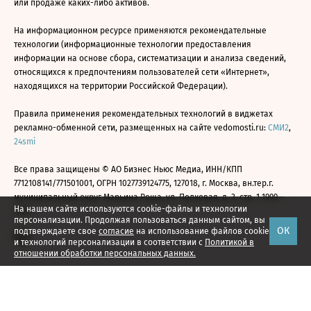
или продаже каких-либо активов.
На информационном ресурсе применяются рекомендательные
технологии (информационные технологии предоставления
информации на основе сбора, систематизации и анализа сведений,
относящихся к предпочтениям пользователей сети «Интернет»,
находящихся на территории Российской Федерации).
Правила применения рекомендательных технологий в виджетах
рекламно-обменной сети, размещенных на сайте vedomosti.ru:
СМИ2
,
24smi
Все права защищены © АО Бизнес Ньюс Медиа, ИНН/КПП
7712108141/771501001, ОГРН 1027739124775, 127018, г. Москва, вн.тер.г.
муниципальный округ Марьина Роща, ул. Полковая, д. 3, стр. 1 1999—
На нашем сайте используются cookie-файлы и технологии
2026
персонализации. Продолжая пользоваться данным сайтом, вы
ОК
подтверждаете свое
согласие
на использование файлов cookie
и технологий персонализации в соответствии с
Политикой в
отношении обработки персональных данных.