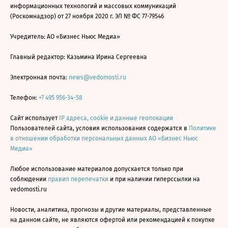
информационных технологий и массовых коммуникаций
(Роскомнадзор) от 27 ноября 2020 г. ЭЛ № ФС 77-79546
Учредитель: АО «Бизнес Ньюс Медиа»
Главный редактор: Казьмина Ирина Сергеевна
Электронная почта:
news@vedomosti.ru
Телефон:
+7 495 956-34-58
Сайт использует
IP адреса, cookie и данные геолокации
Пользователей сайта, условия использования содержатся в
Политике
в отношении обработки персональных данных АО «Бизнес Ньюс
Медиа»
Любое использование материалов допускается только при
соблюдении
правил перепечатки
и при наличии гиперссылки на
vedomosti.ru
Новости, аналитика, прогнозы и другие материалы, представленные
на данном сайте, не являются офертой или рекомендацией к покупке