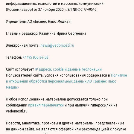
информационных технологий и массовых коммуникаций
(Роскомнадзор) от 27 ноября 2020 г. ЭЛ № ФС 77-79546
Учредитель: АО «Бизнес Ньюс Медиа»
Главный редактор: Казьмина Ирина Сергеевна
Электронная почта:
news@vedomosti.ru
Телефон:
+7 495 956-34-58
Сайт использует
IP адреса, cookie и данные геолокации
Пользователей сайта, условия использования содержатся в
Политике
в отношении обработки персональных данных АО «Бизнес Ньюс
Медиа»
Любое использование материалов допускается только при
соблюдении
правил перепечатки
и при наличии гиперссылки на
vedomosti.ru
Новости, аналитика, прогнозы и другие материалы, представленные
на данном сайте, не являются офертой или рекомендацией к покупке