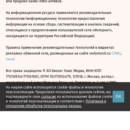
или продаже каких-либо активов.
На информационном ресурсе применяются рекомендательные
технологии (информационные технологии предоставления
информации на основе сбора, систематизации и анализа сведений,
относящихся к предпочтениям пользователей сети «Интернет»,
находящихся на территории Российской Федерации).
Правила применения рекомендательных технологий в виджетах
рекламно-обменной сети, размещенных на сайте vedomosti.ru:
СМИ2
,
24smi
Все права защищены © АО Бизнес Ньюс Медиа, ИНН/КПП
7712108141/771501001, ОГРН 1027739124775, 127018, г. Москва, вн.тер.г.
муниципальный округ Марьина Роща, ул. Полковая, д. 3, стр. 1 1999—
На нашем сайте используются cookie-файлы и технологии
2026
персонализации. Продолжая пользоваться данным сайтом, вы
ОК
подтверждаете свое
согласие
на использование файлов cookie
и технологий персонализации в соответствии с
Политикой в
отношении обработки персональных данных.