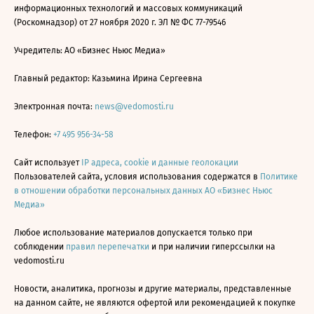
информационных технологий и массовых коммуникаций
(Роскомнадзор) от 27 ноября 2020 г. ЭЛ № ФС 77-79546
Учредитель: АО «Бизнес Ньюс Медиа»
Главный редактор: Казьмина Ирина Сергеевна
Электронная почта:
news@vedomosti.ru
Телефон:
+7 495 956-34-58
Сайт использует
IP адреса, cookie и данные геолокации
Пользователей сайта, условия использования содержатся в
Политике
в отношении обработки персональных данных АО «Бизнес Ньюс
Медиа»
Любое использование материалов допускается только при
соблюдении
правил перепечатки
и при наличии гиперссылки на
vedomosti.ru
Новости, аналитика, прогнозы и другие материалы, представленные
на данном сайте, не являются офертой или рекомендацией к покупке