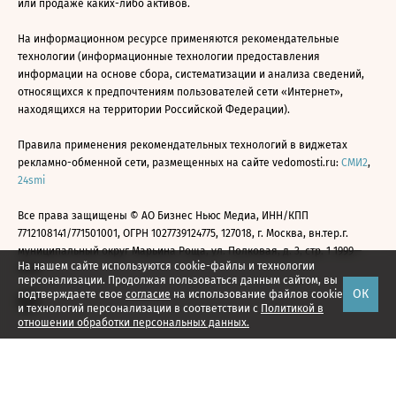
или продаже каких-либо активов.
На информационном ресурсе применяются рекомендательные
технологии (информационные технологии предоставления
информации на основе сбора, систематизации и анализа сведений,
относящихся к предпочтениям пользователей сети «Интернет»,
находящихся на территории Российской Федерации).
Правила применения рекомендательных технологий в виджетах
рекламно-обменной сети, размещенных на сайте vedomosti.ru:
СМИ2
,
24smi
Все права защищены © АО Бизнес Ньюс Медиа, ИНН/КПП
7712108141/771501001, ОГРН 1027739124775, 127018, г. Москва, вн.тер.г.
муниципальный округ Марьина Роща, ул. Полковая, д. 3, стр. 1 1999—
На нашем сайте используются cookie-файлы и технологии
2026
персонализации. Продолжая пользоваться данным сайтом, вы
ОК
подтверждаете свое
согласие
на использование файлов cookie
и технологий персонализации в соответствии с
Политикой в
отношении обработки персональных данных.