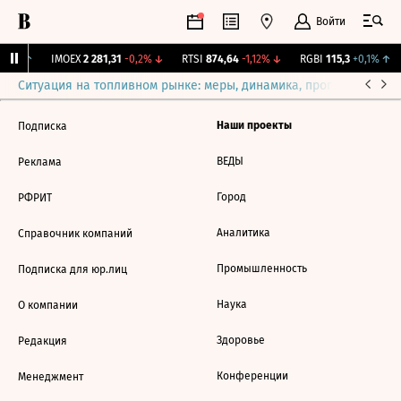
Войти
,31%
↑
IMOEX
2 281,31
-0,2%
↓
RTSI
874,64
-1,12%
↓
RGBI
115,3
+0,1%
↑
Ситуация на топливном рынке: меры, динамика, прогнозы
Выб
Наши проекты
Подписка
ВЕДЫ
Реклама
Город
РФРИТ
Аналитика
Справочник компаний
Промышленность
Подписка для юр.лиц
Наука
О компании
Здоровье
Редакция
Конференции
Менеджмент