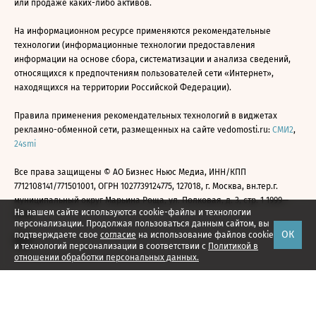
или продаже каких-либо активов.
На информационном ресурсе применяются рекомендательные
технологии (информационные технологии предоставления
информации на основе сбора, систематизации и анализа сведений,
относящихся к предпочтениям пользователей сети «Интернет»,
находящихся на территории Российской Федерации).
Правила применения рекомендательных технологий в виджетах
рекламно-обменной сети, размещенных на сайте vedomosti.ru:
СМИ2
,
24smi
Все права защищены © АО Бизнес Ньюс Медиа, ИНН/КПП
7712108141/771501001, ОГРН 1027739124775, 127018, г. Москва, вн.тер.г.
муниципальный округ Марьина Роща, ул. Полковая, д. 3, стр. 1 1999—
На нашем сайте используются cookie-файлы и технологии
2026
персонализации. Продолжая пользоваться данным сайтом, вы
ОК
подтверждаете свое
согласие
на использование файлов cookie
и технологий персонализации в соответствии с
Политикой в
отношении обработки персональных данных.