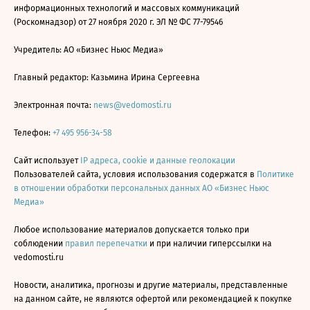
информационных технологий и массовых коммуникаций
(Роскомнадзор) от 27 ноября 2020 г. ЭЛ № ФС 77-79546
Учредитель: АО «Бизнес Ньюс Медиа»
Главный редактор: Казьмина Ирина Сергеевна
Электронная почта:
news@vedomosti.ru
Телефон:
+7 495 956-34-58
Сайт использует
IP адреса, cookie и данные геолокации
Пользователей сайта, условия использования содержатся в
Политике
в отношении обработки персональных данных АО «Бизнес Ньюс
Медиа»
Любое использование материалов допускается только при
соблюдении
правил перепечатки
и при наличии гиперссылки на
vedomosti.ru
Новости, аналитика, прогнозы и другие материалы, представленные
на данном сайте, не являются офертой или рекомендацией к покупке