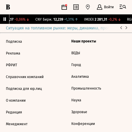
Войти
I
115,17
-0,06%
↓
CNY Бирж.
12,239
+1,31%
↑
IMOEX
2 281,31
-0,2%
↓
RGB
Ситуация на топливном рынке: меры, динамика, прогнозы
Выб
Наши проекты
Подписка
ВЕДЫ
Реклама
Город
РФРИТ
Аналитика
Справочник компаний
Промышленность
Подписка для юр.лиц
Наука
О компании
Здоровье
Редакция
Конференции
Менеджмент